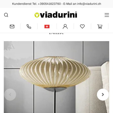
Kundendienst Tel. +390541623760 - E-Mail an info@viadurini.ch
Vorher
Nächste
Artisan Tischlampe aus
mundgeblasenem Glas in Venedig -
Dafne