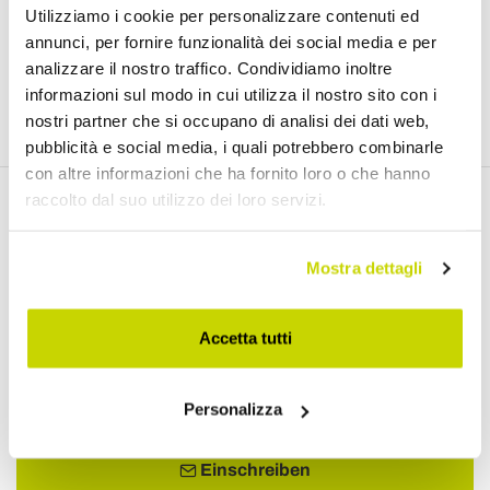
7 - Telefonische Unterstützung
Utilizziamo i cookie per personalizzare contenuti ed
annunci, per fornire funzionalità dei social media e per
Wir garantieren unseren Kunden 5 Tage die Woche
analizzare il nostro traffico. Condividiamo inoltre
telefonische Unterstützung in 6 Sprachen mit 21
informazioni sul modo in cui utilizza il nostro sito con i
internationalen Leitungen, die immer aktiv sind.
nostri partner che si occupano di analisi dei dati web,
pubblicità e social media, i quali potrebbero combinarle
con altre informazioni che ha fornito loro o che hanno
raccolto dal suo utilizzo dei loro servizi.
Email Newsletter
Newsletter
Mostra dettagli
Accetta tutti
Ich akzeptiere die Nutzungsbedingungen und die
Personalizza
Datenschutzerklärung. (
Link
)
Einschreiben