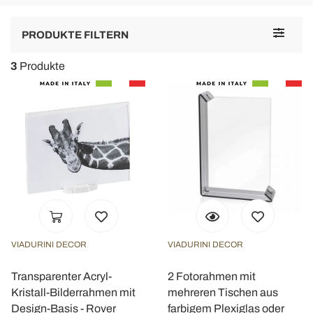
Toggle
PRODUKTE FILTERN
navigat
3
Produkte
VIADURINI DECOR
VIADURINI DECOR
Transparenter Acryl-
2 Fotorahmen mit
Kristall-Bilderrahmen mit
mehreren Tischen aus
Design-Basis - Rover
farbigem Plexiglas oder