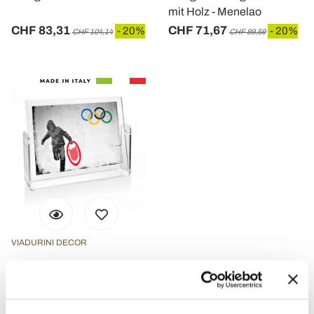
mit Holz - Menelao
CHF 83,31
CHF 71,67
- 20%
- 20%
CHF 104,14
CHF 89,59
VIADURINI DECOR
Doppelseitiger
Fotorahmen in
transparentem Plexiglas-