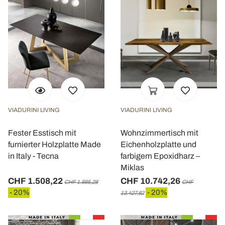
VIADURINI LIVING
VIADURINI LIVING
Fester Esstisch mit
Wohnzimmertisch mit
furnierter Holzplatte Made
Eichenholzplatte und
in Italy - Tecna
farbigem Epoxidharz –
Miklas
CHF 1.508,22
CHF 10.742,26
CHF 1.885,28
CHF
- 20%
- 20%
13.427,82