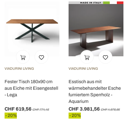
VIADURINI LIVING
VIADURINI LIVING
Fester Tisch 180x90 cm
Esstisch aus mit
aus Eiche mit Eisengestell
wärmebehandelter Esche
- Lega
furniertem Sperrholz -
Aquarium
CHF 619,56
CHF 3.981,56
CHF 774,45
CHF 4.976,95
- 20%
- 20%