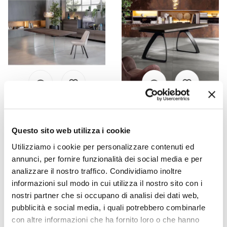
VIADURINI LIVING
VIADURINI LIVING
Wohnzimmertisch aus
Rechteckiger Tisch mit
Questo sito web utilizza i cookie
Eichenfurnier und Sockel
Eichenfurnierplatte und
Utilizziamo i cookie per personalizzare contenuti ed
aus gehärtetem Glas –
Aluminiumgestell – Logan
annunci, per fornire funzionalità dei social media e per
Nicofisso
analizzare il nostro traffico. Condividiamo inoltre
CHF 1.346,15
CHF 1.721,06
CHF 1.682,68
CHF 2.151,33
informazioni sul modo in cui utilizza il nostro sito con i
- 20%
- 20%
nostri partner che si occupano di analisi dei dati web,
pubblicità e social media, i quali potrebbero combinarle
con altre informazioni che ha fornito loro o che hanno