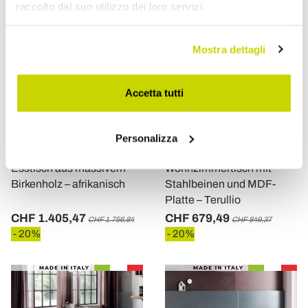
raccolto dal suo utilizzo dei loro servizi.
Mostra dettagli
Accetta tutti
VIADURINI LIVING
Personalizza
VIADURINI LIVING
Esstisch aus massivem
Wohnzimmertisch mit
Birkenholz – afrikanisch
Stahlbeinen und MDF-
Platte – Terullio
CHF 1.405,47
CHF 679,49
CHF 1.756,84
CHF 849,37
- 20%
- 20%