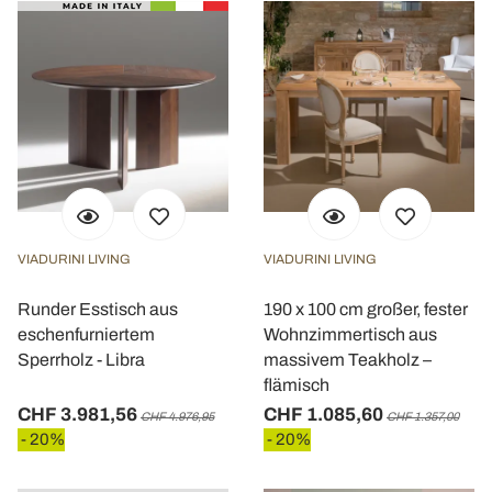
VIADURINI LIVING
VIADURINI LIVING
Runder Esstisch aus
190 x 100 cm großer, fester
eschenfurniertem
Wohnzimmertisch aus
Sperrholz - Libra
massivem Teakholz –
flämisch
CHF 3.981,56
CHF 1.085,60
CHF 4.976,95
CHF 1.357,00
- 20%
- 20%