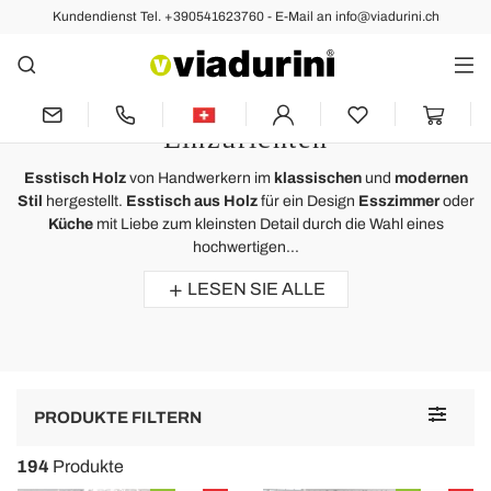
Kundendienst Tel. +390541623760 - E-Mail an info@viadurini.ch
Esstische
Esstisch Holz von Italienischem
Design um das Esszimmer
Einzurichten
Esstisch Holz
von Handwerkern im
klassischen
und
modernen
Stil
hergestellt.
Esstisch aus Holz
für ein Design
Esszimmer
oder
Küche
mit Liebe zum kleinsten Detail durch die Wahl eines
hochwertigen...
LESEN SIE ALLE
Toggle
PRODUKTE FILTERN
navigat
194
Produkte