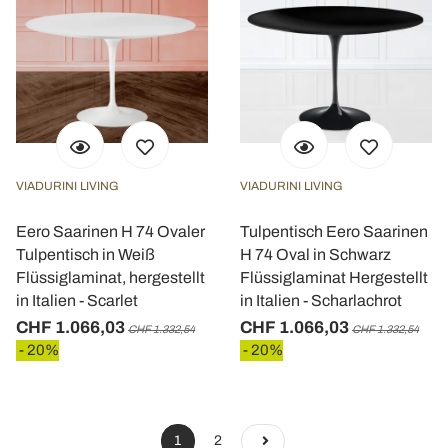
VIADURINI LIVING
VIADURINI LIVING
Eero Saarinen H 74 Ovaler
Tulpentisch Eero Saarinen
Tulpentisch in Weiß
H 74 Oval in Schwarz
Flüssiglaminat, hergestellt
Flüssiglaminat Hergestellt
in Italien - Scarlet
in Italien - Scharlachrot
CHF 1.066,03
CHF 1.066,03
CHF 1.332,54
CHF 1.332,54
- 20%
- 20%
1
2