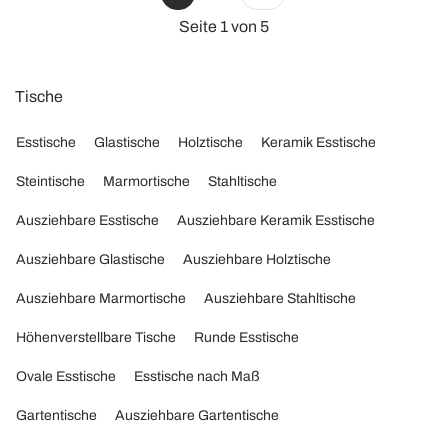
Seite 1 von 5
Tische
Esstische
Glastische
Holztische
Keramik Esstische
Steintische
Marmortische
Stahltische
Ausziehbare Esstische
Ausziehbare Keramik Esstische
Ausziehbare Glastische
Ausziehbare Holztische
Ausziehbare Marmortische
Ausziehbare Stahltische
Höhenverstellbare Tische
Runde Esstische
Ovale Esstische
Esstische nach Maß
Gartentische
Ausziehbare Gartentische