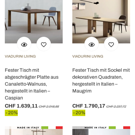
VIADURINI LIVING
VIADURINI LIVING
Fester Tisch mit
Fester Tisch mit Sockel mit
abgeschrägter Platte aus
dekorativen Quadraten,
Canaletto-Walnuss,
hergestellt in Italien –
hergestellt in Italien –
Maugrim
Caspian
CHF 1.639,11
CHF 1.790,17
CHF 2.048,88
CHF 2.237,72
- 20%
- 20%