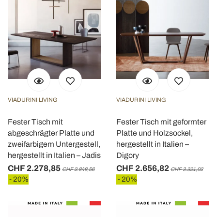
VIADURINI LIVING
VIADURINI LIVING
Fester Tisch mit
Fester Tisch mit geformter
abgeschrägter Platte und
Platte und Holzsockel,
zweifarbigem Untergestell,
hergestellt in Italien –
hergestellt in Italien – Jadis
Digory
CHF 2.278,85
CHF 2.656,82
CHF 2.848,56
CHF 3.321,02
- 20%
- 20%