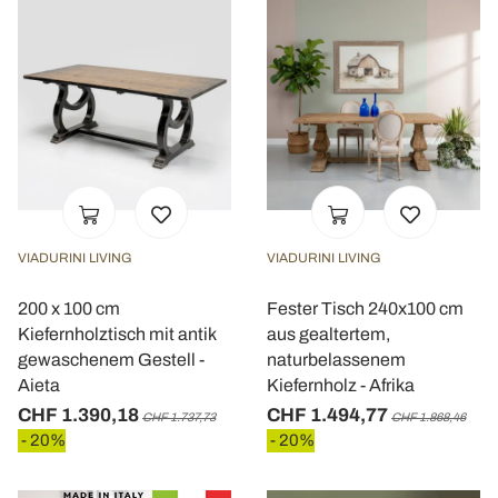
VIADURINI LIVING
VIADURINI LIVING
200 x 100 cm
Fester Tisch 240x100 cm
Kiefernholztisch mit antik
aus gealtertem,
gewaschenem Gestell -
naturbelassenem
Aieta
Kiefernholz - Afrika
CHF 1.390,18
CHF 1.494,77
CHF 1.737,73
CHF 1.868,46
- 20%
- 20%