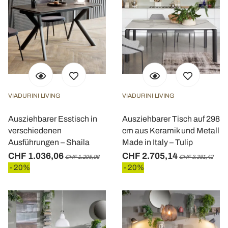
VIADURINI LIVING
VIADURINI LIVING
Ausziehbarer Esstisch in
Ausziehbarer Tisch auf 298
verschiedenen
cm aus Keramik und Metall
Ausführungen – Shaila
Made in Italy – Tulip
CHF 1.036,06
CHF 2.705,14
CHF 1.295,08
CHF 3.381,42
- 20%
- 20%