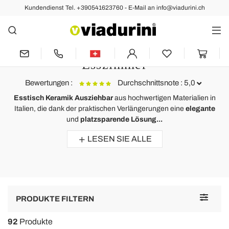
Kundendienst Tel. +390541623760 - E-Mail an info@viadurini.ch
Ausziehbare Esstische
Esstisch Keramik Ausziehbar im
Italienischen Design für
Esszimmer
Bewertungen :
Durchschnittsnote : 5,0
Esstisch Keramik Ausziehbar
aus hochwertigen Materialien in
Italien, die dank der praktischen Verlängerungen eine
elegante
Ausziehbarer Esstisch aus Glaskeramik, L160 / 240 P90 cm -
und
platzsparende Lösung...
Bacco
LESEN SIE ALLE
Great looking table with the legs at the right angle to look amazing and
be more practical too. The ceramic on glass adds a top quality luxury
look.
Toggle
PRODUKTE FILTERN
navigat
92
Produkte