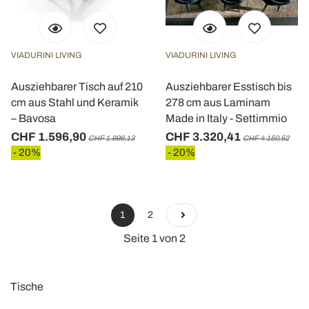
VIADURINI LIVING
VIADURINI LIVING
Ausziehbarer Tisch auf 210
Ausziehbarer Esstisch bis
cm aus Stahl und Keramik
278 cm aus Laminam
– Bavosa
Made in Italy - Settimmio
CHF 1.596,90
CHF 3.320,41
CHF 1.996,13
CHF 4.150,52
- 20%
- 20%
1
2
Seite 1 von 2
Tische