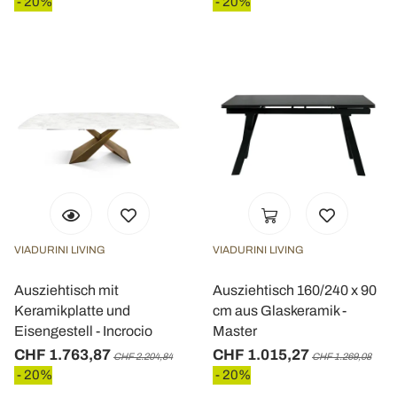
- 20%
- 20%
VIADURINI LIVING
VIADURINI LIVING
Ausziehtisch mit
Ausziehtisch 160/240 x 90
Keramikplatte und
cm aus Glaskeramik -
Eisengestell - Incrocio
Master
CHF 1.763,87
CHF 1.015,27
CHF 2.204,84
CHF 1.269,08
- 20%
- 20%