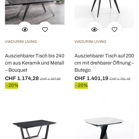
VIADURINI LIVING
VIADURINI LIVING
Ausziehbarer Tisch bis 240
Ausziehbarer Tisch auf 200
cm aus Keramik und Metall
cm mit drehbarer Öffnung –
– Bouquet
Butego
CHF 1.174,28
CHF 1.401,19
CHF 1.467,86
CHF 1.751,49
- 20%
- 20%