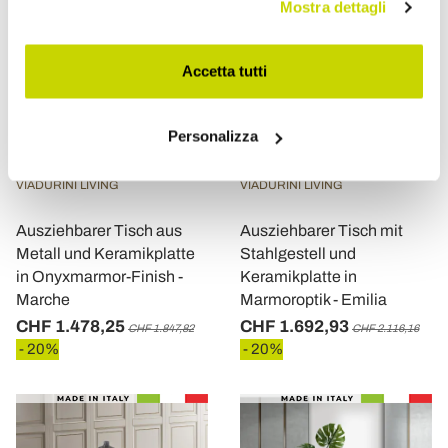
Mostra dettagli
Accetta tutti
Personalizza
VIADURINI LIVING
VIADURINI LIVING
Ausziehbarer Tisch aus
Ausziehbarer Tisch mit
Metall und Keramikplatte
Stahlgestell und
in Onyxmarmor-Finish -
Keramikplatte in
Marche
Marmoroptik - Emilia
CHF 1.478,25
CHF 1.692,93
CHF 1.847,82
CHF 2.116,16
- 20%
- 20%