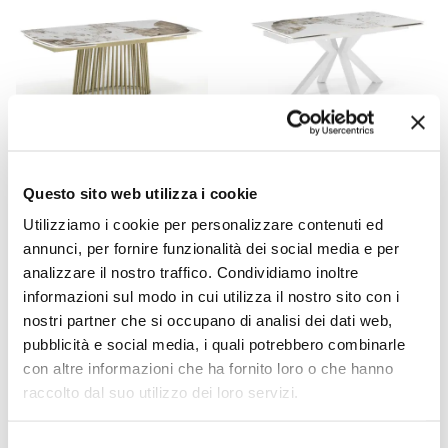
VIADURINI LIVING
VIADURINI LIVING
Questo sito web utilizza i cookie
Utilizziamo i cookie per personalizzare contenuti ed
Ausziehbarer Tisch bis 260
Ausziehbarer Tisch bis 240
annunci, per fornire funzionalità dei social media e per
cm in Keramik-, Marmor-
cm aus Keramik mit
analizzare il nostro traffico. Condividiamo inoltre
und Metallausführung -
poliertem Onyxmarmor-
informazioni sul modo in cui utilizza il nostro sito con i
Veneto
Finish - Piedmont
nostri partner che si occupano di analisi dei dati web,
CHF 1.605,47
CHF 1.396,30
CHF 2.006,83
CHF 1.745,37
pubblicità e social media, i quali potrebbero combinarle
- 20%
- 20%
con altre informazioni che ha fornito loro o che hanno
raccolto dal suo utilizzo dei loro servizi.