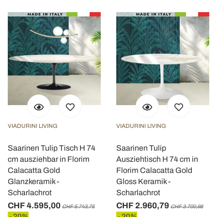
VIADURINI LIVING
VIADURINI LIVING
Saarinen Tulip Tisch H 74
Saarinen Tulip
cm ausziehbar in Florim
Ausziehtisch H 74 cm in
Calacatta Gold
Florim Calacatta Gold
Glanzkeramik -
Gloss Keramik -
Scharlachrot
Scharlachrot
CHF 4.595,00
CHF 2.960,79
CHF 5.743,75
CHF 3.700,98
- 20%
- 20%