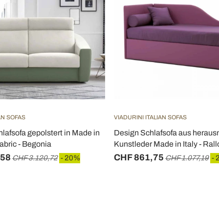
IAN SOFAS
VIADURINI ITALIAN SOFAS
afsofa gepolstert in Made in
Design Schlafsofa aus hera
Fabric - Begonia
Kunstleder Made in Italy - Rall
,58
CHF 861,75
CHF 3.120,72
- 20%
CHF 1.077,19
- 