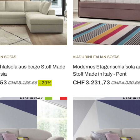
IAN SOFAS
VIADURINI ITALIAN SOFAS
hlafsofa aus beige Stoff Made
Modernes Etagenschlafsofa 
nsia
Stoff Made in Italy - Pont
,53
CHF 3.231,73
CHF 5.185,66
- 20%
CHF 4.039,6