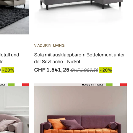
VIADURINI LIVING
etall und
Sofa mit ausklappbarem Bettelement unter
le
der Sitzfläche – Nickel
CHF 1.541,25
9
- 20%
CHF 1.926,56
- 20%