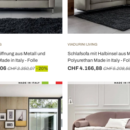
G
VIADURINI LIVING
öffnung aus Metall und
Schlafsofa mit Halbinsel aus M
de in Italy - Folle
Polyurethan Made in Italy - Fol
,06
CHF 4.166,88
CHF 3.350,07
- 20%
CHF 5.208,5