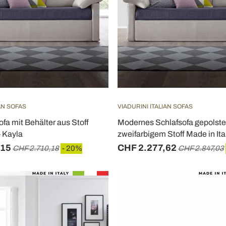
IAN SOFAS
VIADURINI ITALIAN SOFAS
ofa mit Behälter aus Stoff
Modernes Schlafsofa gepolster
- Kayla
zweifarbigem Stoff Made in Ita
,15
CHF 2.277,62
CHF 2.710,18
- 20%
CHF 2.847,03