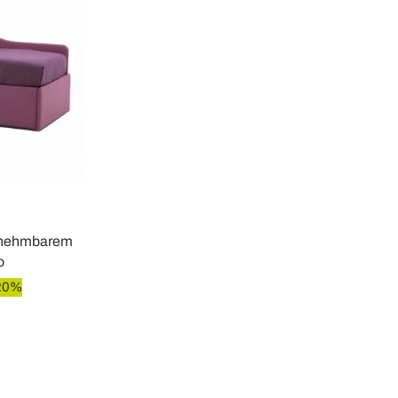
usnehmbarem
o
20%