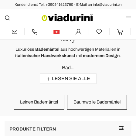
Kundendienst Tel. +390541623760 - E-Mail an info@viadurini.ch
Badetuch
Luxus Bademäntel die Hohe
Qualität von Badetextilien Made in
Italy
Luxuriöse
Bademäntel
aus hochwertigen Materialien in
italienischer Handwerkskunst
mit
modernem Design
.
Bad...
LESEN SIE ALLE
Leinen Bademäntel
Baumwolle Bademäntel
Toggle
PRODUKTE FILTERN
navigat