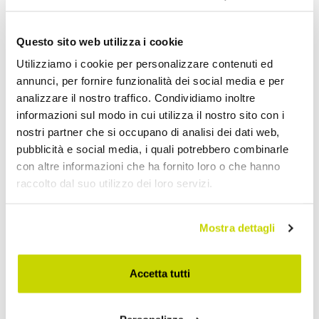
CHF 220,79
CHF 255,04
CHF 275,99
CHF 318,80
- 20%
- 20%
Questo sito web utilizza i cookie
Utilizziamo i cookie per personalizzare contenuti ed
annunci, per fornire funzionalità dei social media e per
analizzare il nostro traffico. Condividiamo inoltre
informazioni sul modo in cui utilizza il nostro sito con i
nostri partner che si occupano di analisi dei dati web,
pubblicità e social media, i quali potrebbero combinarle
con altre informazioni che ha fornito loro o che hanno
raccolto dal suo utilizzo dei loro servizi.
VIADURINI TEXTILE
Mostra dettagli
Schwerer Luxus-
Bademantel aus Leinen
Accetta tutti
mit Kapuze, Made in Italy
Design - Palace