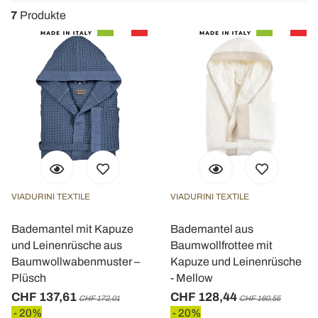
7
Produkte
VIADURINI TEXTILE
VIADURINI TEXTILE
Bademantel mit Kapuze
Bademantel aus
und Leinenrüsche aus
Baumwollfrottee mit
Baumwollwabenmuster –
Kapuze und Leinenrüsche
Plüsch
- Mellow
CHF 137,61
CHF 128,44
CHF 172,01
CHF 160,55
- 20%
- 20%