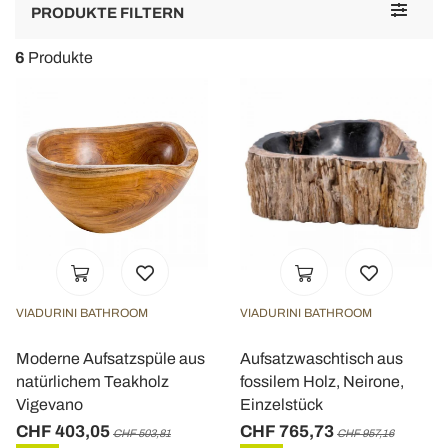
Toggle
PRODUKTE FILTERN
navigat
6
Produkte
VIADURINI BATHROOM
VIADURINI BATHROOM
Moderne Aufsatzspüle aus
Aufsatzwaschtisch aus
natürlichem Teakholz
fossilem Holz, Neirone,
Vigevano
Einzelstück
CHF 403,05
CHF 765,73
CHF 503,81
CHF 957,16