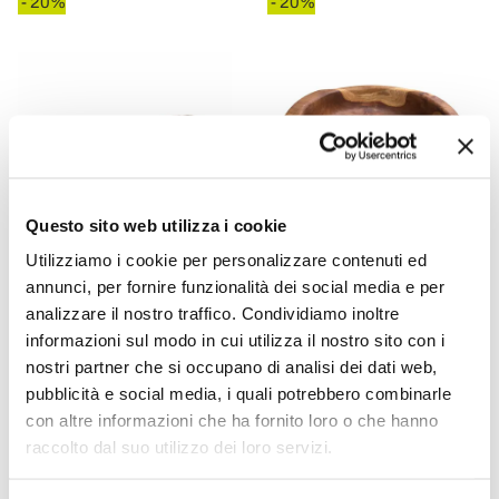
- 20%
- 20%
Questo sito web utilizza i cookie
Utilizziamo i cookie per personalizzare contenuti ed
annunci, per fornire funzionalità dei social media e per
analizzare il nostro traffico. Condividiamo inoltre
VIADURINI BATHROOM
VIADURINI BATHROOM
informazioni sul modo in cui utilizza il nostro sito con i
Modernes handgefertigtes
Modernes
nostri partner che si occupano di analisi dei dati web,
Aufsatzwaschbecken aus
Arbeitsplattenwaschbecken
pubblicità e social media, i quali potrebbero combinarle
fossilem Holz, Negrar
aus natürlich poliertem
con altre informazioni che ha fornito loro o che hanno
Naturteak - Zino
raccolto dal suo utilizzo dei loro servizi.
CHF 765,73
CHF 377,97
CHF 957,16
CHF 472,47
- 20%
- 20%