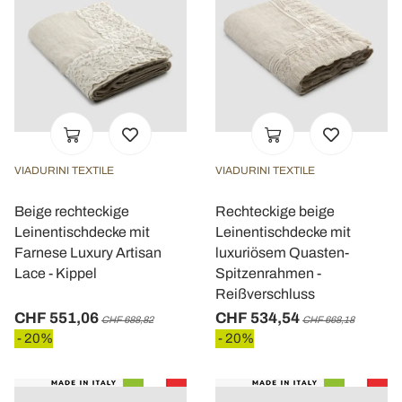
VIADURINI TEXTILE
VIADURINI TEXTILE
Beige rechteckige
Rechteckige beige
Leinentischdecke mit
Leinentischdecke mit
Farnese Luxury Artisan
luxuriösem Quasten-
Lace - Kippel
Spitzenrahmen -
Reißverschluss
CHF 551,06
CHF 534,54
CHF 688,82
CHF 668,18
- 20%
- 20%