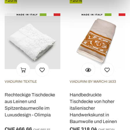
- 20%
- 20%
VIADURINI TEXTILE
VIADURINI BY MARCHI 1633
Rechteckige Tischdecke
Handbedruckte
aus Leinen und
Tischdecke von hoher
Spitzenbaumwolle im
italienischer
Luxusdesign - Olimpia
Handwerkskunst in
Baumwolle und Leinen
CHF 466,66
CHF 318,04
CHF 583,32
CHF 397,54