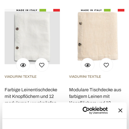
VIADURINI TEXTILE
VIADURINI TEXTILE
Farbige Leinentischdecke
Modulare Tischdecke aus
mit Knopflöchern und 12
farbigem Leinen mit
modularen Luxusknöpfen -
Knopflöchern und 10
Mediterranea
Knöpfen - Mediterranea
CHF 161,46
CHF 138,22
CHF 201,83
CHF 172,78
- 20%
- 20%