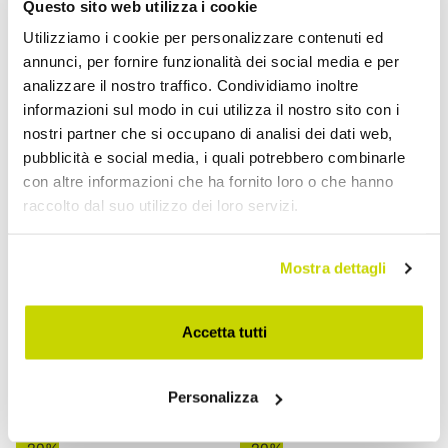
Questo sito web utilizza i cookie
Utilizziamo i cookie per personalizzare contenuti ed
annunci, per fornire funzionalità dei social media e per
analizzare il nostro traffico. Condividiamo inoltre
informazioni sul modo in cui utilizza il nostro sito con i
nostri partner che si occupano di analisi dei dati web,
pubblicità e social media, i quali potrebbero combinarle
con altre informazioni che ha fornito loro o che hanno
raccolto dal suo utilizzo dei loro servizi.
VIADURINI TEXTILE
VIADURINI TEXTILE
Mostra dettagli
Rechteckige
Rechteckige
Leinentischdecke mit
Leinentischdecke mit
Accetta tutti
Knopflöchern und 10
Kante oder weißer Spitze,
Knöpfen, Luxus -
Luxusdesign - Davinci
Personalizza
Mittelmeer
CHF 114,98
CHF 545,55
CHF 143,73
CHF 681,94