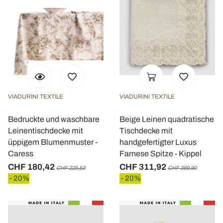
VIADURINI TEXTILE
VIADURINI TEXTILE
Bedruckte und waschbare
Beige Leinen quadratische
Leinentischdecke mit
Tischdecke mit
üppigem Blumenmuster -
handgefertigter Luxus
Caress
Farnese Spitze - Kippel
CHF 180,42
CHF 311,92
CHF 225,53
CHF 389,90
- 20%
- 20%