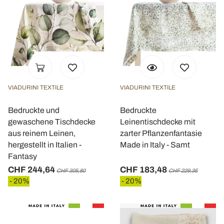
VIADURINI TEXTILE
VIADURINI TEXTILE
Bedruckte und
Bedruckte
gewaschene Tischdecke
Leinentischdecke mit
aus reinem Leinen,
zarter Pflanzenfantasie
hergestellt in Italien -
Made in Italy - Samt
Fantasy
CHF 244,64
CHF 183,48
CHF 305,80
CHF 229,35
- 20%
- 20%