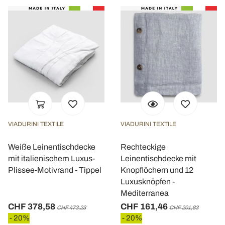
VIADURINI TEXTILE
VIADURINI TEXTILE
Weiße Leinentischdecke
Rechteckige
mit italienischem Luxus-
Leinentischdecke mit
Plissee-Motivrand - Tippel
Knopflöchern und 12
Luxusknöpfen -
Mediterranea
CHF 378,58
CHF 161,46
CHF 473,23
CHF 201,83
- 20%
- 20%