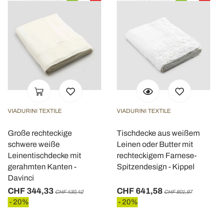
VIADURINI TEXTILE
VIADURINI TEXTILE
Große rechteckige
Tischdecke aus weißem
schwere weiße
Leinen oder Butter mit
Leinentischdecke mit
rechteckigem Farnese-
gerahmten Kanten -
Spitzendesign - Kippel
Davinci
CHF 344,33
CHF 641,58
CHF 430,42
CHF 801,97
- 20%
- 20%