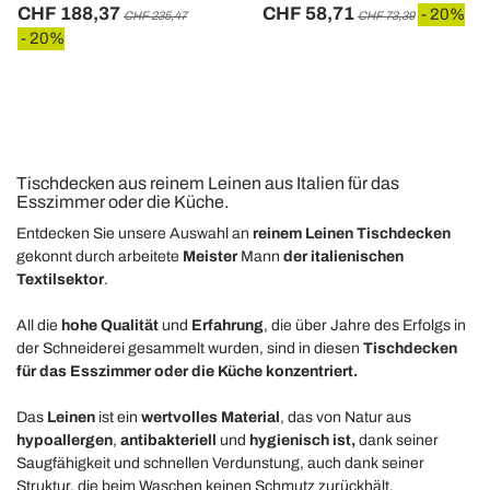
CHF 188,37
CHF 58,71
- 20%
CHF 235,47
CHF 73,39
- 20%
Tischdecken aus reinem Leinen aus Italien für das
Esszimmer oder die Küche.
Entdecken Sie
unsere Auswahl an
reinem Leinen Tischdecken
gekonnt durch arbeitete
Meister
Mann
der italienischen
Textilsektor
.
All die
hohe Qualität
und
Erfahrung
, die über Jahre des Erfolgs in
der Schneiderei gesammelt wurden, sind in diesen
Tischdecken
für das Esszimmer oder die Küche konzentriert.
Das
Leinen
ist ein
wertvolles Material
, das von Natur aus
hypoallergen
,
antibakteriell
und
hygienisch ist,
dank seiner
Saugfähigkeit und schnellen Verdunstung, auch dank seiner
Struktur, die beim Waschen keinen Schmutz zurückhält.