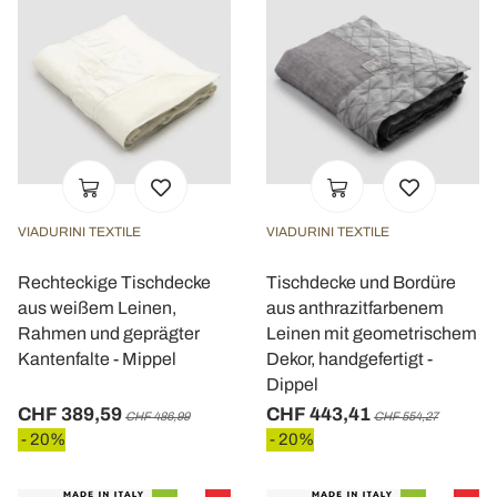
VIADURINI TEXTILE
VIADURINI TEXTILE
Rechteckige Tischdecke
Tischdecke und Bordüre
aus weißem Leinen,
aus anthrazitfarbenem
Rahmen und geprägter
Leinen mit geometrischem
Kantenfalte - Mippel
Dekor, handgefertigt -
Dippel
CHF 389,59
CHF 443,41
CHF 486,99
CHF 554,27
- 20%
- 20%