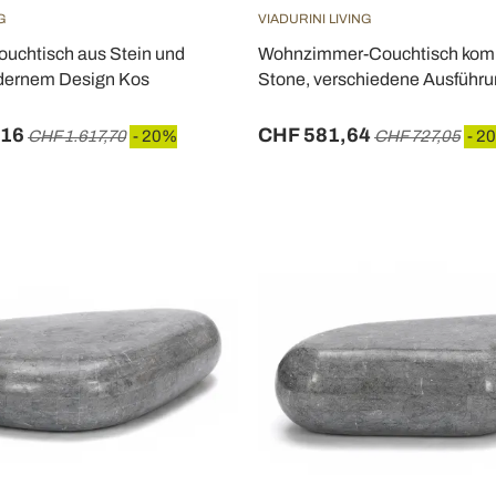
G
VIADURINI LIVING
ouchtisch aus Stein und
Wohnzimmer-Couchtisch kompl
modernem Design Kos
Stone, verschiedene Ausführu
,16
CHF 581,64
CHF 1.617,70
- 20%
CHF 727,05
- 2