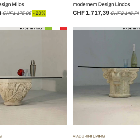
sign Milos
modernem Design Lindos
4
CHF 1.717,39
CHF 1.175,05
- 20%
CHF 2.146,74
G
VIADURINI LIVING