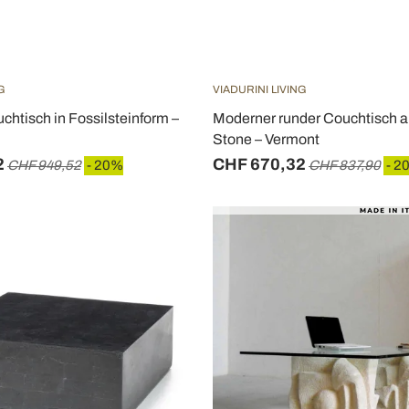
G
VIADURINI LIVING
htisch in Fossilsteinform –
Moderner runder Couchtisch a
Stone – Vermont
2
CHF 670,32
CHF 949,52
- 20%
CHF 837,90
- 2