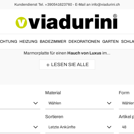
Kundendienst Tel. +390541623760 - E-Mail an info@viadurini.ch
ch Stein für den Wohnbereich - Made
Bewertungen :
Durchschnittsnote : 5,0
UCHTUNG
HEIZUNG
BADEZIMMER
DEKORATIONEN
GARTEN
SCHLA
rn hergestellt werden
, um das Wohnzimmer in einem modernen und
ei
Marmorplatte für einen
Hauch von Luxus
im...
Wohnzimmer-Couchtisch mit Glasplatte und Sockel aus Fossilstein
– Kugel
LESEN SIE ALLE
Einfach wow! Perfekte Qualität. Sieht sehr teuer und edel aus. Danke.
Material
Form
Wählen
Wähle
Sortieren
Artikel 
Letzte Ankünfte
48