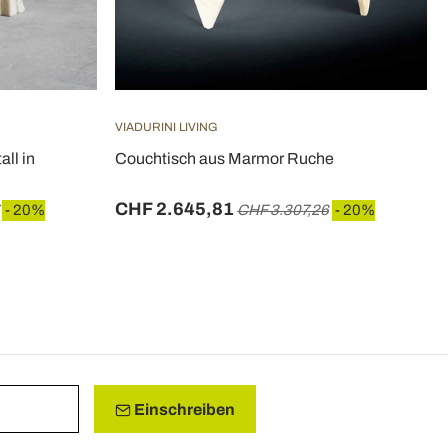
VIADURINI LIVING
all in
Couchtisch aus Marmor Ruche
CHF 2.645,81
- 20%
CHF 3.307,26
- 20%
Einschreiben