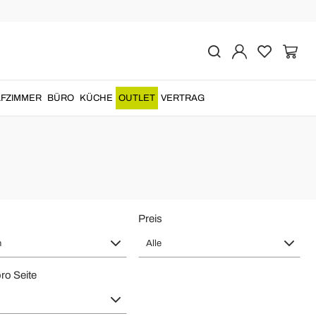
 in Italy
FZIMMER
BÜRO
KÜCHE
OUTLET
VERTRAG
nfachen Stil einzurichten
.
Couchtisch aus Stein
und Glas oder mit
Preis
n
Alle
pro Seite