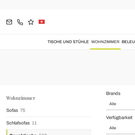
Home
Wohnzimmer
Couchtische
Couchtische aus Stein
Couchtis
TISCHE UND STÜHLE
WOHNZIMMER
BELE
Steine Couchtische
,
die von erfahrenen
italienischen Handwerke
Brands
Wohnzimmer
Alle
Sofas
75
Verfügbarkeit
Schlafsofas
11
Alle