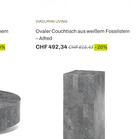
VIADURINI LIVING
rnem
Ovaler Couchtisch aus weißem Fossilstein
– Alfred
CHF 492,34
0%
CHF 615,43
- 20%