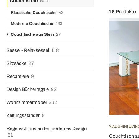
Couchtische
503
18
Produkte
Klassische Couchtische
42
Moderne Couchtische
433
Couchtische aus Stein
27
Sessel - Relaxsessel
118
Sitzsäcke
27
Recamiere
9
Design Bücherregale
92
Wohnzimmermöbel
362
Zeitungsständer
8
VIADURINI LIVIN
Regenschirmständer modernes Design
31
Couchtisch au