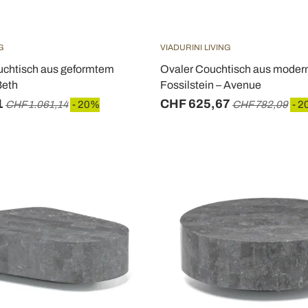
G
VIADURINI LIVING
chtisch aus geformtem
Ovaler Couchtisch aus mode
Beth
Fossilstein – Avenue
1
CHF 625,67
CHF 1.061,14
- 20%
CHF 782,09
- 2