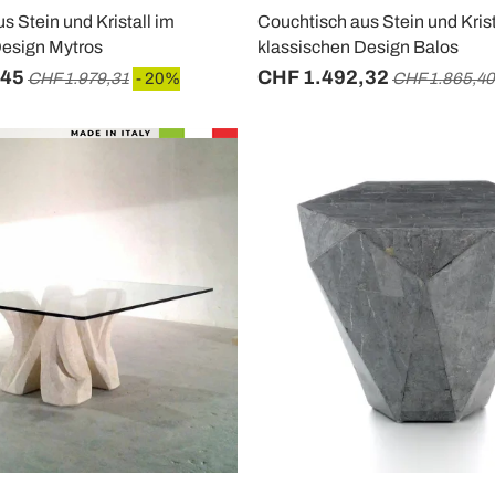
s Stein und Kristall im
Couchtisch aus Stein und Krist
Design Mytros
klassischen Design Balos
,45
CHF 1.492,32
CHF 1.979,31
- 20%
CHF 1.865,40