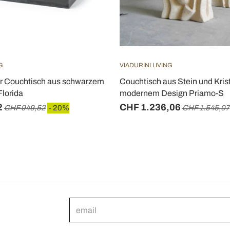
G
VIADURINI LIVING
r Couchtisch aus schwarzem
Couchtisch aus Stein und Krist
Florida
modernem Design Priamo-S
2
CHF 1.236,06
CHF 949,52
- 20%
CHF 1.545,07