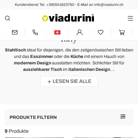
Kundendienst Tel. +390541623760 - E-Mail an info@viadurini.ch
Ausziehbare Esstische
Stahltisch Ausziehbar für Moderne
Esszimmer und Küche Made in
Italy
Stahltisch
ideal für diejenigen, die den zeitgenössischen Stil lieben
und das
Esszimmer
oder die
Küche
mit einem Hauch von
modernem Design
ausstatten möchten. Schlichter Stil für
ausziehbarer Tisch
im
italienischen Design
....
LESEN SIE ALLE
Toggle
PRODUKTE FILTERN
navigat
9
Produkte