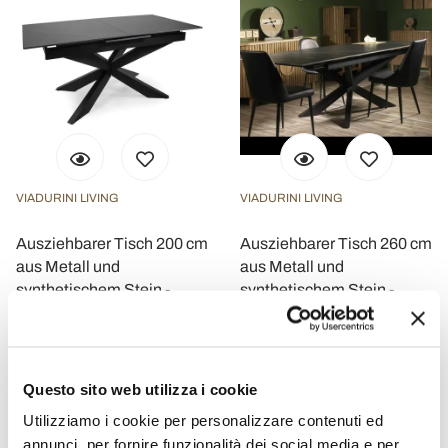
VIADURINI LIVING
VIADURINI LIVING
Ausziehbarer Tisch 200 cm
Ausziehbarer Tisch 260 cm
aus Metall und
aus Metall und
synthetischem Stein -
synthetischem Stein -
Unterwasser
Unterwasser
CHF 1.255,54
CHF 1.329,16
CHF 1.569,42
CHF 1.661,45
- 20%
- 20%
Questo sito web utilizza i cookie
Utilizziamo i cookie per personalizzare contenuti ed
annunci, per fornire funzionalità dei social media e per