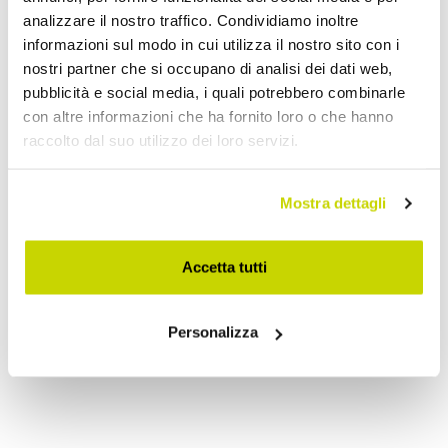
analizzare il nostro traffico. Condividiamo inoltre
informazioni sul modo in cui utilizza il nostro sito con i
nostri partner che si occupano di analisi dei dati web,
pubblicità e social media, i quali potrebbero combinarle
con altre informazioni che ha fornito loro o che hanno
raccolto dal suo utilizzo dei loro servizi.
VIADURINI LIVING
Mostra dettagli
Ausziehbarer Tisch bis zu
200 cm aus gesintertem
Accetta tutti
Stein mit Marmoreffekt –
Ananas
Personalizza
CHF 844,02
CHF 1.055,02
- 20%