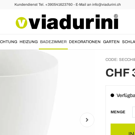
Kundendienst Tel. +390541623760 - E-Mail an info@viadurini.ch
zwaschbecken
Aufsat
und Mi
- Eime
UCHTUNG
HEIZUNG
BADEZIMMER
DEKORATIONEN
GARTEN
SCHLA
CODE:
SECCHI
CHF 
Verfügba
MENGE
I