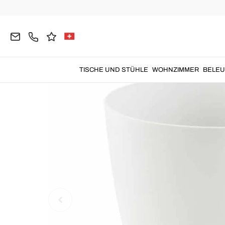
Home
Badezimmer
Design Waschbecken
Har
TISCHE UND STÜHLE
WOHNZIMMER
BELE