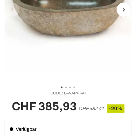
CODE:
LAVAPPKAI
CHF 385,93
-20%
CHF 482,41
Verfügbar