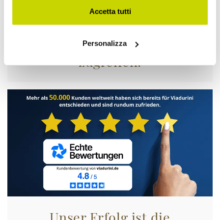
Accetta tutti
Nur für kurze Zeit! Jetzt
Personalizza
zugreifen!
Unser Erfolg ist die