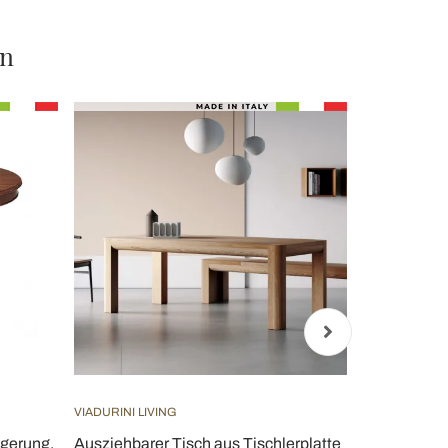
en
VIADURINI LIVING
VIADURINI LIV
ngerung,
Ausziehbarer Tisch aus Tischlerplatte
Moderner au