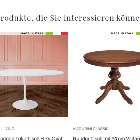
rodukte, die Sie interessieren könn
I LIVING
VIADURINI CLASSIC
arinen Tulip Tisch H 74 Oval
Runder Tisch mit 34 cm Verlä