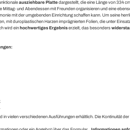
unktionale
ausziehbare Platte
dargestellt, die eine Länge von 334 cm
erne Mittag- und Abendessen mit Freunden organisieren und eine ebe
onie mit der umgebenden Einrichtung schaffen kann. Um seine herrlich
n, mit duroplastischen Harzen imprägnierten Folien, die unter Einsa
h wird ein
hochwertiges Ergebnis
erzielt, das besonders
widersta
ungen:
;
.
ind in vielen verschiedenen Ausführungen erhältlich. Die Kontinuität d
formationen oder ein Angebot über das Formular „
Informationen anf