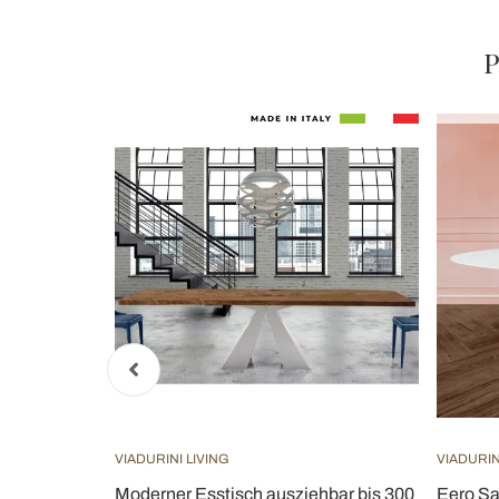
P
VIADURINI LIVING
VIADURIN
sch aus
Moderner Esstisch ausziehbar bis 300
Eero Sa