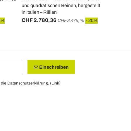
und quadratischen Beinen, hergestellt
Melaminholz,
in Italien – Rillian
Badesi
CHF 2.780,36
CHF 853,
0%
CHF 3.475,45
- 20%
Einschreiben
die Datenschutzerklärung. (
Link
)