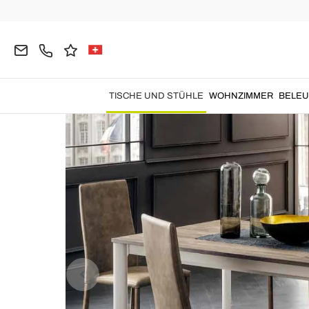
Home
Tische und Stühle
Tische
Ausziehbare E
TISCHE UND STÜHLE
WOHNZIMMER
BELE