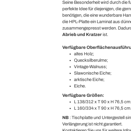
Seine Besonderheit wird durch die f
perfekte Idee für diejenigen, die g
benötigen, die eine wunderbare Harm
die HPL-Platte ein
Laminat aus dünne
zusammengepresst werden. Dadurc
Abrieb und Kratzer
ist.
Verfügbare Oberflächenausführ
altes Holz;
Quecksilberulme;
Vintage-Walnuss;
Slawonische Eiche;
arktische Eiche;
Eiche.
Verfügbare Größen:
L 138/312 x T 90 x H 76,5 cm
L 160/334 x T 90 x H 76,5 cm
NB
: Tischplatte und Untergestell s
Verlängerung ist nicht garantiert.
Kontaktieren Sie uns für weitere In