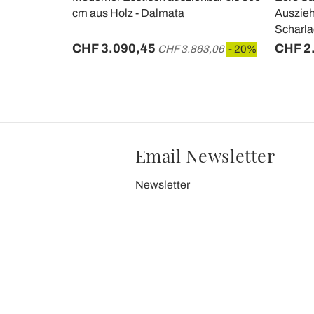
 Italien –
cm aus Holz - Dalmata
Auszieh
Scharla
CHF 3.090,45
CHF 2
49
- 20%
CHF 3.863,06
- 20%
Email Newsletter
Newsletter