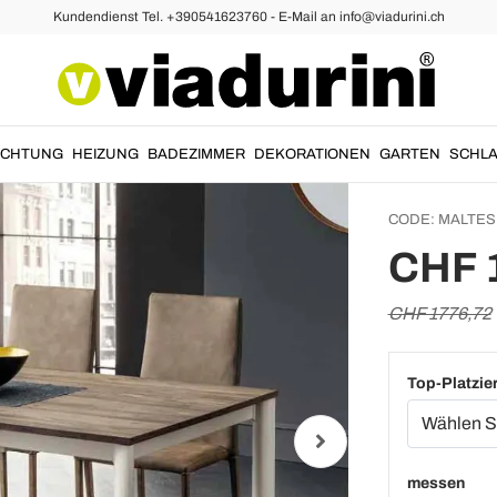
Kundendienst Tel. +390541623760 - E-Mail an info@viadurini.ch
sstische
Ausziehbare Esstische aus Holz
Auszieh
334 cm
- Malt
UCHTUNG
HEIZUNG
BADEZIMMER
DEKORATIONEN
GARTEN
SCHLA
CODE:
MALTES
CHF 
CHF 1776,72
Top-Platzie
messen