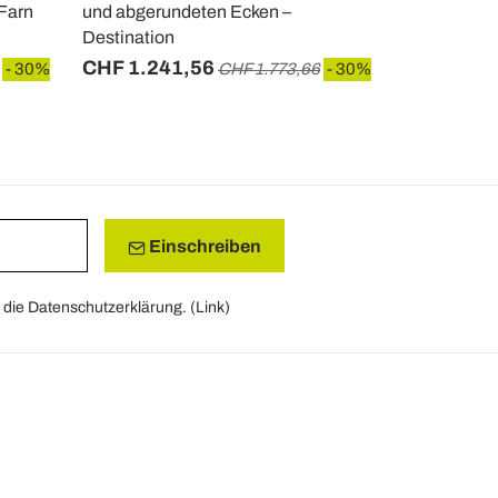
 Farn
und abgerundeten Ecken –
Gewitterkera
Destination
Pegaso
CHF 1.241,56
CHF 2.19
- 30%
CHF 1.773,66
- 30%
Einschreiben
die Datenschutzerklärung. (
Link
)