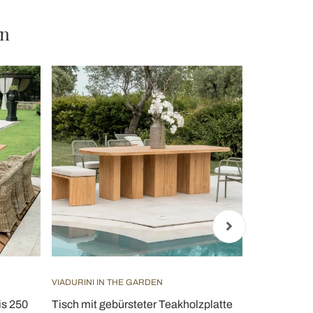
en
VIADURINI IN THE GARDEN
VIADURINI IN
is 250
Tisch mit gebürsteter Teakholzplatte
Runder Auß