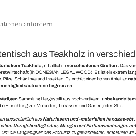
ationen anfordern
tentisch aus Teakholz in verschie
türlichem Teakholz
, erhältlich in
verschiedenen Größen
. Das ve
orstwirtschaft
(INDONESIAN LEGAL WOOD). Es ist ein extrem
lan
 Pilze, Schädlinge und Insekten. Es enthält einen hohen Anteil an
nat
Feuchtigkeitsaufnahme begrenzen
.
wärtigen
Sammlung
Hergestellt aus hochwertigem,
unbehandeltem
die Einrichtung von Veranden, Terrassen und Gärten jeden Stils.
en ausschließlich aus
Naturfasern und -materialien
handgewebt
.
rialien Unregelmäßigkeiten, Mängel und Farbabweichungen au
). Um die Langlebigkeit des Produkts zu gewährleisten, empfehlen wir