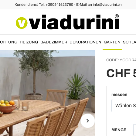
Kundendienst Tel. +390541623760 - E-Mail an info@viadurini.ch
eakholz
Auszie
Teakho
Größen
UCHTUNG
HEIZUNG
BADEZIMMER
DEKORATIONEN
GARTEN
SCHLA
CODE:
YGGDRA
CHF 
messen
MENGE