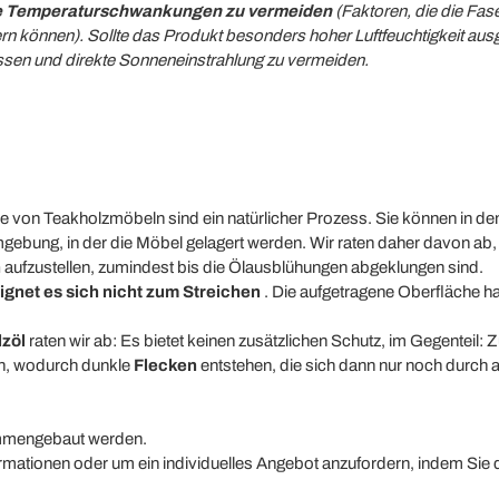
me Temperaturschwankungen zu vermeiden
(Faktoren, die die Fas
können). Sollte das Produkt besonders hoher Luftfeuchtigkeit ausge
assen und direkte Sonneneinstrahlung zu vermeiden.
e von Teakholzmöbeln sind ein natürlicher Prozess. Sie können in d
mgebung, in der die Möbel gelagert werden. Wir raten daher davon ab
n
aufzustellen, zumindest bis die Ölausblühungen abgeklungen sind.
ignet es sich nicht zum Streichen
. Die aufgetragene Oberfläche haf
zöl
raten wir ab: Es bietet keinen zusätzlichen Schutz, im Gegenteil: Z
en, wodurch dunkle
Flecken
entstehen, die sich dann nur noch durch 
mmengebaut werden.
formationen oder um ein individuelles Angebot anzufordern, indem Sie