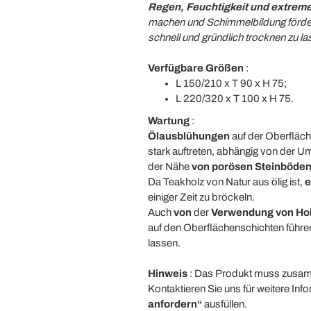
Regen, Feuchtigkeit und extre
machen und Schimmelbildung fördern 
schnell und gründlich trocknen zu l
Verfügbare Größen
:
L 150/210 x T 90 x H 75;
L 220/320 x T 100 x H 75.
Wartung
:
Ölausblühungen
auf der Oberfläch
stark auftreten, abhängig von der U
der Nähe
von porösen Steinböde
Da Teakholz von Natur aus ölig ist,
e
einiger Zeit zu bröckeln.
Auch
von
der
Verwendung von Hol
auf den Oberflächenschichten führ
lassen.
Hinweis
: Das Produkt muss zusa
Kontaktieren Sie uns für weitere In
anfordern“
ausfüllen.