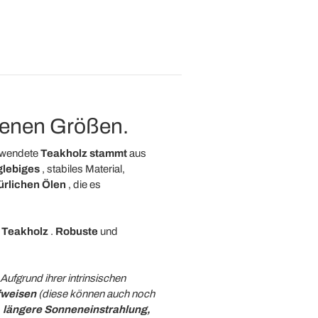
denen Größen.
rwendete
Teakholz
stammt
aus
glebiges
, stabiles Material,
ürlichen Ölen
, die es
 Teakholz
.
Robuste
und
 Aufgrund ihrer intrinsischen
fweisen
(diese können auch noch
, längere Sonneneinstrahlung,