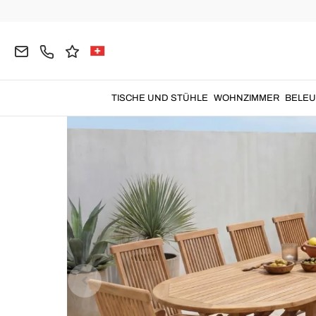
Home
Garten
Gartentische
Gartentische aus T
TISCHE UND STÜHLE
WOHNZIMMER
BELE