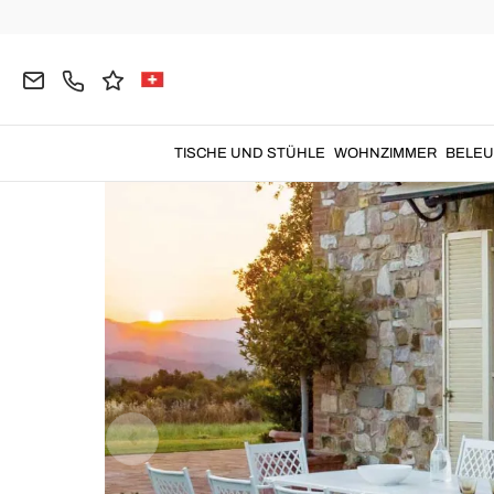
Home
Garten
Gartentische
Ausziehbare Garte
TISCHE UND STÜHLE
WOHNZIMMER
BELE