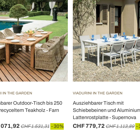
I IN THE GARDEN
VIADURINI IN THE GARDEN
barer Outdoor-Tisch bis 250
Ausziehbarer Tisch mit
recyceltem Teakholz - Farn
Schiebebeinen und Aluminiu
Lattenrostplatte - Supernova
.071,92
CHF 779,72
CHF 1.531,31
- 30%
CHF 1.113,89
-