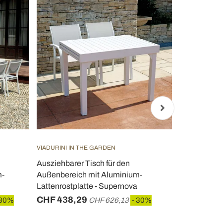
VIADURINI IN THE GARDEN
VIADURINI IN
Ausziehbarer Tisch für den
Ausziehbare
m-
Außenbereich mit Aluminium-
Aluminium mi
Lattenrostplatte - Supernova
Passport
CHF 438,29
CHF 811,
 30%
CHF 626,13
- 30%