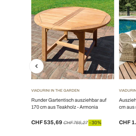
VIADURINI IN THE GARDEN
VIADURIN
 aus
Runder Gartentisch ausziehbar auf
Auszieh
latte -
170 cm aus Teakholz - Armonia
cm aus 
CHF 535,69
CHF 1
04
- 30%
CHF 765,27
- 30%