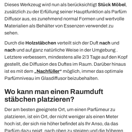
Dieses Werkzeug wird nun als berücksichtigt
Stück
Möbel
,
zusätzlich zu der
Erfüllung seiner Hauptfunktion als Parfüm
Diffusor aus, es zunehmend normal Formen und wertvolle
Materialien als Behälter von Essenzen verwendet zu
sehen.
Durch die
Holzstäbchen
verteilt sich der Duft
nach
und
nach
und auf ganz natürliche Weise
in der Umgebung
.
Letztere verbessern, mindestens alle 2/3 Tage auf den Kopf
gestellt, die Diffusion des Duftes im Raum.
Darüber hinaus
ist es mit dem
„
Nachfüller
“
möglich, immer das optimale
Parfümniveau im Glasdiffusor beizubehalten.
Wo kann man einen
R
aumduft
stäbchen
platzieren?
Der am besten geeignete Ort, um einen Parfümeur zu
platzieren, ist ein Ort, der nicht weniger als einen Meter
hoch ist, der sich nie höher befindet als Ihr Anso, da das
Parfüm dazu neigt, nach oben zu steigen und die höheren