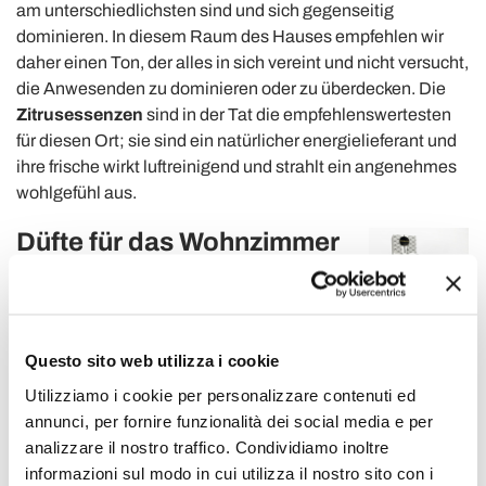
am unterschiedlichsten sind und sich gegenseitig
dominieren. In diesem Raum des Hauses empfehlen wir
daher einen Ton, der alles in sich vereint und nicht versucht,
die Anwesenden zu dominieren oder zu überdecken.
Die
Zitrusessenzen
sind in der Tat die empfehlenswertesten
für diesen Ort;
sie sind ein natürlicher energielieferant und
ihre frische wirkt luftreinigend und strahlt ein angenehmes
wohlgefühl aus.
Düfte für das Wohnzimmer
Das Wohnzimmer oder auch Wohnbereich
genannt, ist der Raum, der der Geselligkeit
gewidmet ist und jedes Detail muss so
gestaltet sein, dass eine Umgebung voller Entspannung
Questo sito web utilizza i cookie
und Harmonie geschaffen wird.
Utilizziamo i cookie per personalizzare contenuti ed
Hier haben Sie den Vorteil, den Duft auch je nach
annunci, per fornire funzionalità dei social media e per
Jahreszeit wechseln zu können.
Blumige
, orientalische
analizzare il nostro traffico. Condividiamo inoltre
oder würzige
Essenzen
eignen sich am besten zur
informazioni sul modo in cui utilizza il nostro sito con i