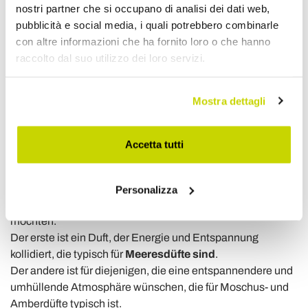
Personalisierung des Wohnzimmers.
nostri partner che si occupano di analisi dei dati web,
pubblicità e social media, i quali potrebbero combinarle
Der Wohnbereich, der sich auch auf Eingangs- und
con altre informazioni che ha fornito loro o che hanno
Durchgangsbereiche erstrecken kann, empfängt die
raccolto dal suo utilizzo dei loro servizi.
warmen und fruchtigen, die mit einem süßen Zitrusduft in
die Atmosphäre eindringen.
Mostra dettagli
Badezimmerdüfte
Das Badezimmer ist sicherlich einer der wichtigsten Orte
Accetta tutti
für diese Art von Parfümeuren.
Für einen Ort, an dem verschiedene
Körperreinigungsaktivitäten stattfinden, empfehlen wir
Personalizza
zwei Arten von Düften, je nachdem, was Sie erreichen
möchten.
Der erste ist ein Duft, der Energie und Entspannung
kollidiert, die typisch für
Meeresdüfte sind
.
Der andere ist für diejenigen, die eine entspannendere und
umhüllende Atmosphäre wünschen, die für Moschus- und
Amberdüfte typisch ist.