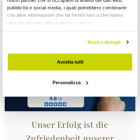
pubblicità e social media, i quali potrebbero combinarle
Nur für kurze Zeit! Jetzt
con altre informazioni che ha fornito loro o che hanno
zugreifen!
raccolto dal suo utilizzo dei loro servizi.
Mostra dettagli
Accetta tutti
Personalizza
Unser Erfolg ist die
Zufriedenheit unserer