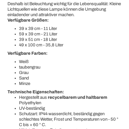
Deshalb ist Beleuchtung wichtig für die Lebensqualität: Kleine
Lichtquellen wie diese Lampe können die Umgebung
einladender und attraktiver machen.
Verfügbare Größen:
39 x 39 cm - 11 Liter
59 x 39 cm - 21 Liter
39 x 51 cm - 18 Liter
49 x 100 cm - 35,8 Liter
Verfügbare Farben:
Weiß
taubengrau
Grau
Sand
Minze
Technische Eigenschaften:
Hergestellt aus
recycelbarem und haltbarem
Polyethylen
UV-beständig
Schutzart: IP44 wasserdicht, beständig gegen
schlechtes Wetter, Frost und Temperaturen von - 50 °
C bis + 60 ° C.