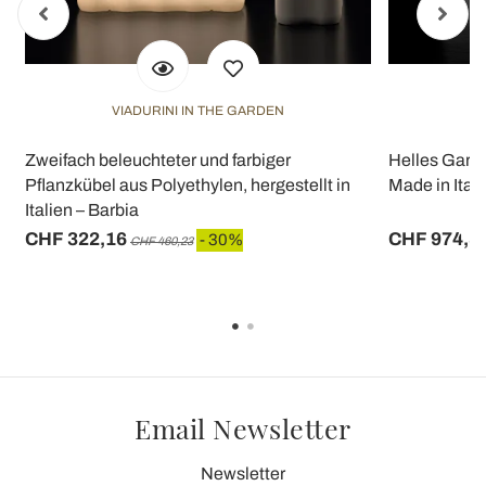
VIADURINI IN THE GARDEN
V
Zweifach beleuchteter und farbiger
Helles Garte
Pflanzkübel aus Polyethylen, hergestellt in
Made in Italy 
Italien – Barbia
CHF 322,16
CHF 974,5
- 30%
CHF 460,23
Email Newsletter
Newsletter