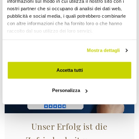
informazioni sul modo in cui utilizza il nostro sito con i
nostri partner che si occupano di analisi dei dati web,
Nur für kurze Zeit! Jetzt
pubblicità e social media, i quali potrebbero combinarle
con altre informazioni che ha fornito loro o che hanno
zugreifen!
raccolto dal suo utilizzo dei loro servizi.
Mostra dettagli
Accetta tutti
Personalizza
Unser Erfolg ist die