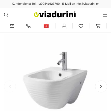
Kundendienst Tel. +390541623760 - E-Mail an info@viadurini.ch
Vorher
Nächste
Design Hängebidet aus Keramik Made
in Italy Trabia