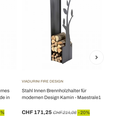
VIADURINI FIRE DESIGN
VIADURINI FI
ernes
Stahl Innen Brennholzhalter für
Schwarzer m
de in
modernen Design Kamin - Maestrale1
Regalen Mad
CHF 171,25
CHF 204,
0%
CHF 214,06
- 20%