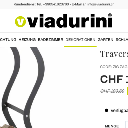
Kundendienst Tel. +390541623760 - E-Mail an info@viadurini.ch
inholzständer aus Eisen und Stahl
Design
schwar
Innenb
UCHTUNG
HEIZUNG
BADEZIMMER
DEKORATIONEN
GARTEN
SCHLA
Traver
CODE:
ZIG ZAG
CHF 
CHF 189,60
Verfügba
MENGE