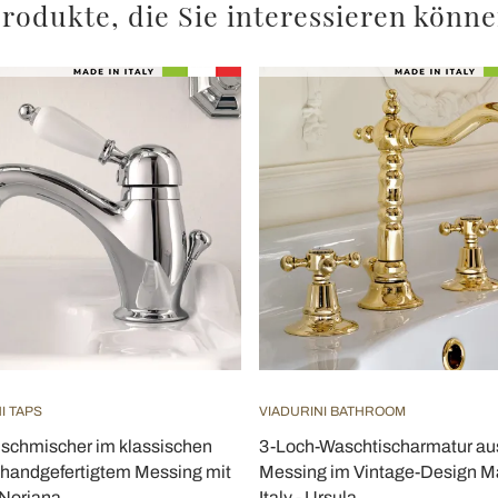
rodukte, die Sie interessieren könn
I TAPS
VIADURINI BATHROOM
schmischer im klassischen
3-Loch-Waschtischarmatur au
s handgefertigtem Messing mit
Messing im Vintage-Design M
 Noriana
Italy - Ursula