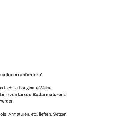
mationen anfordern
"
 Licht auf originelle Weise
 Linie von
Luxus-Badarmaturen
è
 werden.
le, Armaturen, etc. liefern. Setzen