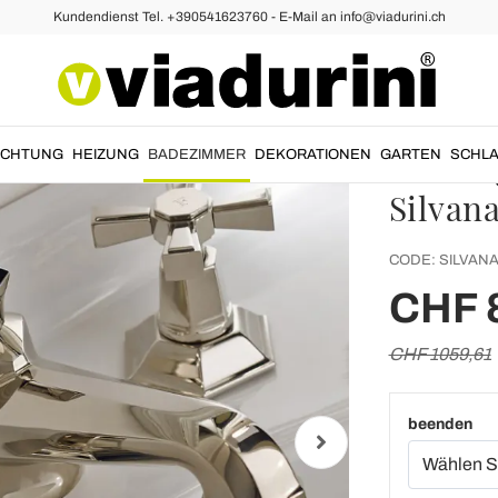
Kundendienst Tel. +390541623760 - E-Mail an info@viadurini.ch
enarmaturen
Design
Wascht
Messin
UCHTUNG
HEIZUNG
BADEZIMMER
DEKORATIONEN
GARTEN
SCHLA
Silvan
CODE:
SILVANA
CHF 
CHF 1059,61
beenden