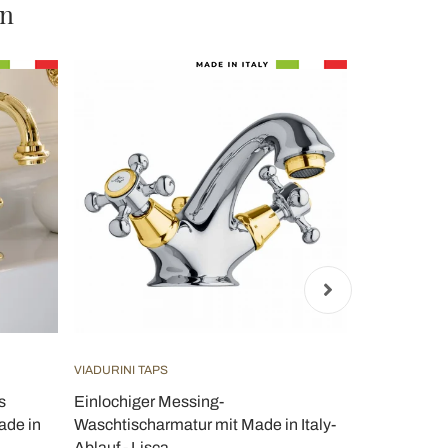
en
VIADURINI TAPS
VIADURINI B
s
Einlochiger Messing-
Vintage 3-
ade in
Waschtischarmatur mit Made in Italy-
aus Messing 
Ablauf - Lisca