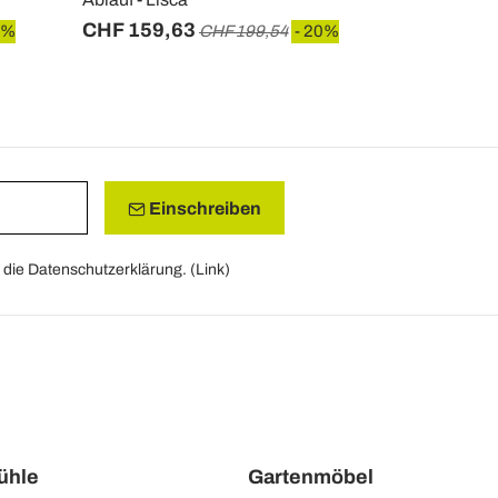
CHF 159,63
CHF 657,
0%
CHF 199,54
- 20%
Einschreiben
die Datenschutzerklärung. (
Link
)
tühle
Gartenmöbel