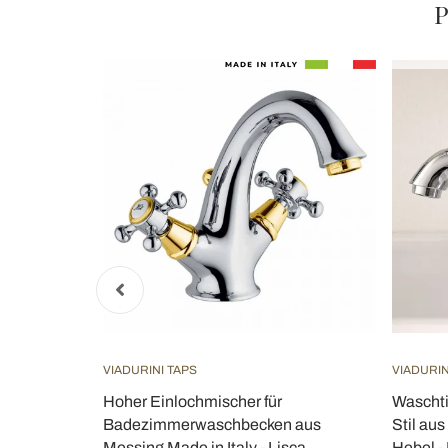
P
VIADURINI TAPS
VIADURIN
charmatur
Hoher Einlochmischer für
Waschti
- Klarisa
Badezimmerwaschbecken aus
Stil au
Messing Made in Italy - Lisca
Hebel -