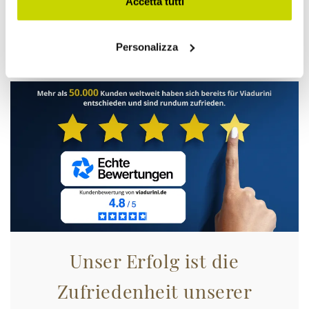
Accetta tutti
Nur für kurze Zeit! Jetzt
zugreifen!
Personalizza
Unser Erfolg ist die
Zufriedenheit unserer