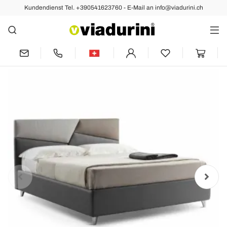
Kundendienst Tel. +390541623760 - E-Mail an info@viadurini.ch
Vorher
Nächste
Doppelbett mit gepolstertem Behälter
aus Kunstleder Made in Italy - Raggino