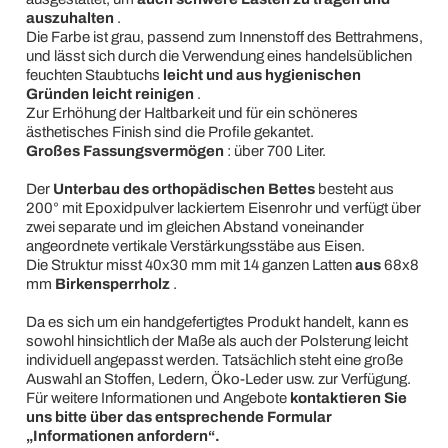
auszuhalten
.
Die Farbe ist grau, passend zum Innenstoff des Bettrahmens,
und lässt sich durch die Verwendung eines handelsüblichen
feuchten Staubtuchs
leicht und aus hygienischen
Gründen leicht reinigen
.
Zur Erhöhung der Haltbarkeit und für ein schöneres
ästhetisches Finish sind die Profile gekantet.
Großes Fassungsvermögen
: über 700 Liter.
Der
Unterbau des orthopädischen Bettes
besteht aus
200° mit Epoxidpulver lackiertem Eisenrohr und verfügt über
zwei separate und im gleichen Abstand voneinander
angeordnete vertikale Verstärkungsstäbe aus Eisen.
Die Struktur misst 40x30 mm mit 14 ganzen Latten
aus
68x8
mm
Birkensperrholz
.
Da es sich um ein handgefertigtes Produkt handelt, kann es
sowohl hinsichtlich der Maße als auch der Polsterung leicht
individuell angepasst werden. Tatsächlich steht eine große
Auswahl an Stoffen, Ledern, Öko-Leder usw. zur Verfügung.
Für weitere Informationen und Angebote
kontaktieren Sie
uns bitte über das entsprechende Formular
„Informationen anfordern“.