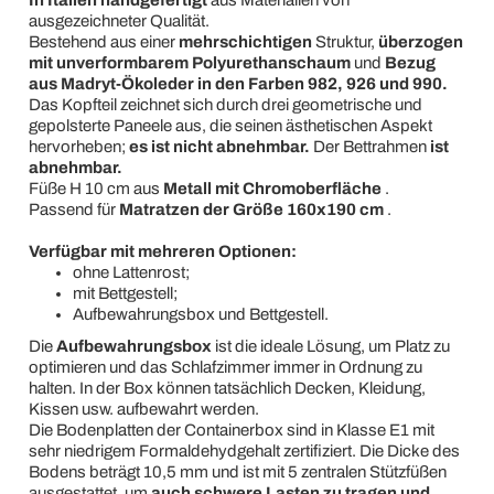
In Italien handgefertigt
aus Materialien von
ausgezeichneter Qualität.
Bestehend aus einer
mehrschichtigen
Struktur,
überzogen
mit unverformbarem Polyurethanschaum
und
Bezug
aus Madryt-Ökoleder in den Farben 982, 926 und 990.
Das Kopfteil zeichnet sich durch drei geometrische und
gepolsterte Paneele aus, die seinen ästhetischen Aspekt
hervorheben;
es ist nicht abnehmbar.
Der Bettrahmen
ist
abnehmbar.
Füße H 10 cm aus
Metall mit Chromoberfläche
.
Passend für
Matratzen der Größe 160x190 cm
.
Verfügbar mit mehreren Optionen:
ohne Lattenrost;
mit Bettgestell;
Aufbewahrungsbox und Bettgestell.
Die
Aufbewahrungsbox
ist die ideale Lösung, um Platz zu
optimieren und das Schlafzimmer immer in Ordnung zu
halten. In der Box können tatsächlich Decken, Kleidung,
Kissen usw. aufbewahrt werden.
Die Bodenplatten der Containerbox sind in Klasse E1 mit
sehr niedrigem Formaldehydgehalt zertifiziert. Die Dicke des
Bodens beträgt 10,5 mm und ist mit 5 zentralen Stützfüßen
ausgestattet, um
auch schwere Lasten zu tragen und