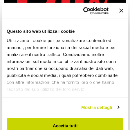
Questo sito web utilizza i cookie
Utilizziamo i cookie per personalizzare contenuti ed
annunci, per fornire funzionalità dei social media e per
analizzare il nostro traffico. Condividiamo inoltre
informazioni sul modo in cui utilizza il nostro sito con i
nostri partner che si occupano di analisi dei dati web,
pubblicità e social media, i quali potrebbero combinarle
con altre informazioni che ha fornito loro o che hanno
Nur für kurze Zeit! Jetzt
raccolto dal suo utilizzo dei loro servizi.
zugreifen!
Mostra dettagli
Accetta tutti