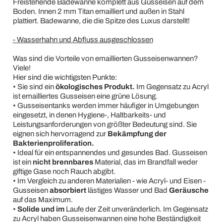
Freistehende Badewanne komplett aus Gusseisen auf dem
Boden. Innen 2 mm Titan emailliert und außen in Stahl
plattiert. Badewanne, die die Spitze des Luxus darstellt!
- Wasserhahn und Abfluss ausgeschlossen
Was sind die Vorteile von emaillierten Gusseisenwannen?
Viele!
Hier sind die wichtigsten Punkte:
• Sie sind ein
ökologisches Produkt.
Im Gegensatz zu Acryl
ist emailliertes Gusseisen eine grüne Lösung.
• Gusseisentanks werden immer häufiger in Umgebungen
eingesetzt, in denen Hygiene-, Haltbarkeits- und
Leistungsanforderungen von größter Bedeutung sind. Sie
eignen sich hervorragend zur
Bekämpfung der
Bakterienproliferation.
• Ideal für ein entspannendes und gesundes Bad. Gusseisen
ist ein
nicht brennbares
Material, das im Brandfall weder
giftige Gase noch Rauch abgibt.
• Im Vergleich zu anderen Materialien - wie Acryl- und Eisen -
Gusseisen
absorbiert
lästiges Wasser und Bad
Geräusche
auf das Maximum.
•
Solide und im
Laufe der Zeit unveränderlich. Im Gegensatz
zu Acryl haben Gusseisenwannen eine hohe Beständigkeit