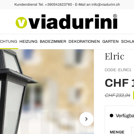
Kundendienst Tel. +390541623760 - E-Mail an info@viadurini.ch
rnen
Garten
anthra
und sa
UCHTUNG
HEIZUNG
BADEZIMMER
DEKORATIONEN
GARTEN
SCHLA
Elric
CODE:
ELRIC1
CHF 
CHF 233,94
Verfügba
MENGE