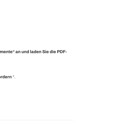
umente“ an und laden Sie die PDF-
ordern
“.