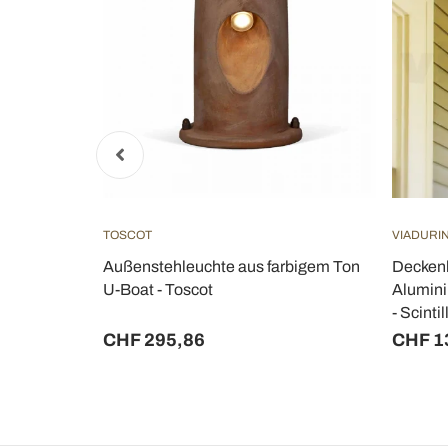
TOSCOT
VIADURIN
Außenstehleuchte aus farbigem Ton
Deckenl
n Italy -
U-Boat - Toscot
Alumini
- Scintil
CHF 295,86
CHF 1
- 20%