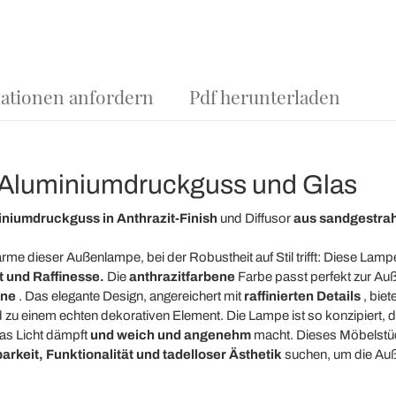
ationen anfordern
Pdf herunterladen
Aluminiumdruckguss und Glas
niumdruckguss in Anthrazit-Finish
und Diffusor
aus sandgestrah
rme dieser Außenlampe, bei der Robustheit auf Stil trifft: Diese Lam
 und Raffinesse.
Die
anthrazitfarbene
Farbe passt perfekt zur Auße
rne
. Das elegante Design, angereichert mit
raffinierten Details
, biet
 zu einem echten dekorativen Element. Die Lampe ist so konzipiert, da
das Licht dämpft
und weich und angenehm
macht. Dieses Möbelstück 
rkeit, Funktionalität und tadelloser Ästhetik
suchen, um die Auß