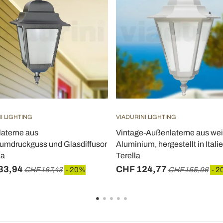
I LIGHTING
VIADURINI LIGHTING
aterne aus
Vintage-Außenlaterne aus w
umdruckguss und Glasdiffusor
Aluminium, hergestellt in Italie
la
Terella
33,94
CHF 124,77
CHF 167,43
- 20%
CHF 155,96
- 2