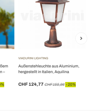
VIADURINI LIGHTING
VIADURINI LI
eißem
Außenstehleuchte aus Aluminium,
Gartenwand
n –
hergestellt in Italien, Aquilina
Aluminiumdr
Pinako
CHF 124,77
CHF 133,
0%
CHF 155,96
- 20%