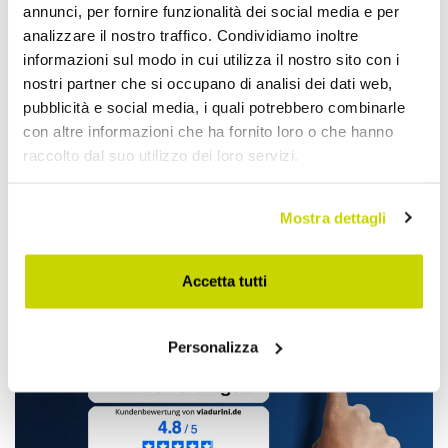
annunci, per fornire funzionalità dei social media e per
analizzare il nostro traffico. Condividiamo inoltre
informazioni sul modo in cui utilizza il nostro sito con i
nostri partner che si occupano di analisi dei dati web,
pubblicità e social media, i quali potrebbero combinarle
con altre informazioni che ha fornito loro o che hanno
Nur für kurze Zeit! Jetzt
raccolto dal suo utilizzo dei loro servizi.
zugreifen!
Mostra dettagli
Accetta tutti
Personalizza