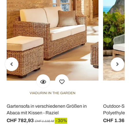
VIADURINI IN THE GARDEN
V
m
Gartensofa in verschiedenen Größen in
Outdoor-Sof
Abaca mit Kissen - Raziel
Polyethylen
CHF 782,93
CHF 1.361
- 30%
CHF 1.118,48