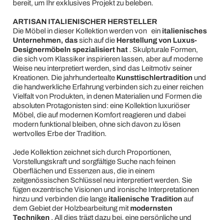
bereit, um Ihr exklusives Projekt zu beleben.
ARTISAN ITALIENISCHER HERSTELLER
Die Möbel in dieser Kollektion werden von
ein
italienisches
Unternehmen, das
sich auf die
Herstellung von Luxus-
Designermöbeln spezialisiert hat
. Skulpturale Formen,
die sich vom Klassiker inspirieren lassen, aber auf moderne
Weise neu interpretiert werden, sind das Leitmotiv seiner
Kreationen. Die jahrhundertealte
Kunsttischlertradition
und
die handwerkliche Erfahrung verbinden sich zu einer reichen
Vielfalt von Produkten, in denen Materialien und Formen die
absoluten Protagonisten sind: eine Kollektion luxuriöser
Möbel, die auf modernen Komfort reagieren und dabei
modern funktional bleiben, ohne sich davon zu lösen
wertvolles Erbe der Tradition.
Jede Kollektion zeichnet sich durch Proportionen,
Vorstellungskraft und sorgfältige Suche nach feinen
Oberflächen und Essenzen aus, die in einem
zeitgenössischen Schlüssel neu interpretiert werden. Sie
fügen exzentrische Visionen und ironische Interpretationen
hinzu und verbinden die lange
italienische Tradition
auf
dem Gebiet der Holzbearbeitung mit
modernsten
Techniken
. All dies trägt dazu bei, eine persönliche und