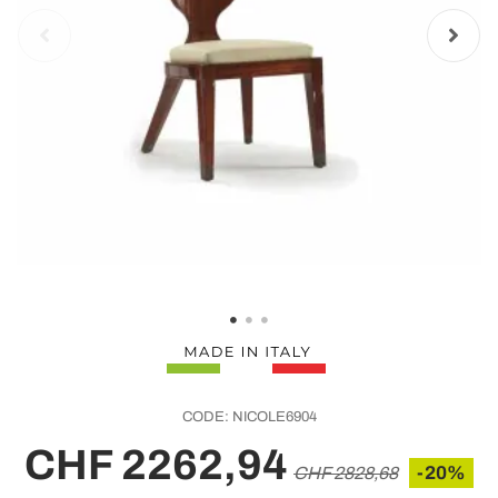
CODE:
NICOLE6904
CHF 2262,94
-20%
CHF 2828,68