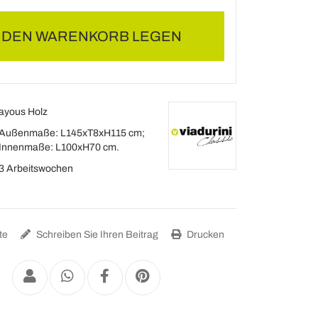
N DEN WARENKORB LEGEN
ayous Holz
Außenmaße: L145xT8xH115 cm;
Innenmaße: L100xH70 cm.
3 Arbeitswochen
te
Schreiben Sie Ihren Beitrag
Drucken