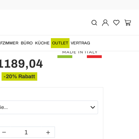
Vorher
Nächste
Silber Wandspiegel in
olz made in Italy Silvio
FZIMMER
BÜRO
KÜCHE
OUTLET
VERTRAG
1189,04
-20% Rabatt