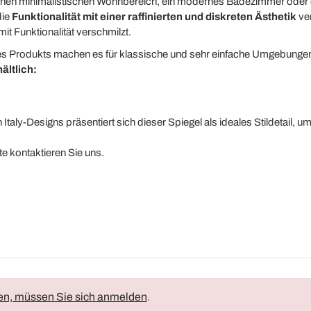
ür einen minimalistischen Wohnbereich, ein modernes Badezimmer oder
die
Funktionalität mit einer raffinierten und diskreten Ästhetik
ve
it Funktionalität verschmilzt.
ses Produkts machen es für klassische und sehr einfache Umgebungen 
ltlich:
aly-Designs präsentiert sich dieser Spiegel als ideales Stildetail, um
e kontaktieren Sie uns.
en, müssen Sie sich anmelden
.