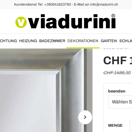
Kundendienst Tel. +390541623760 - E-Mail an info@viadurini.ch
ndspiegel
Moderne Spiegel
Gold / 
Ayous H
UCHTUNG
HEIZUNG
BADEZIMMER
DEKORATIONEN
GARTEN
SCHLA
CODE:
SILVIO
CHF 
CHF 1486,30
beenden
MENGE