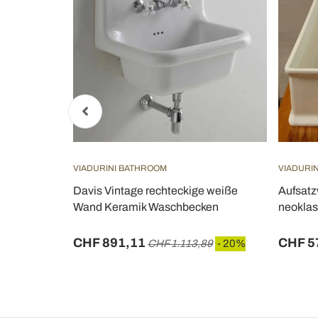
VIADURINI BATHROOM
VIADURI
g
Davis Vintage rechteckige weiße
Aufsatz
Keramik
Wand Keramik Waschbecken
neoklas
CHF 891,11
CHF 5
- 20%
CHF 1.113,89
- 20%