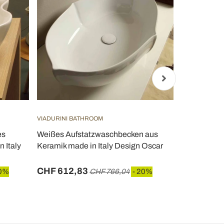
VIADURINI BATHROOM
VIADURINI B
es
Weißes Aufstatzwaschbecken aus
Vintage St
 Italy
Keramik made in Italy Design Oscar
Waschbecke
Made in Ita
CHF 612,83
CHF 348,
20%
CHF 766,04
- 20%