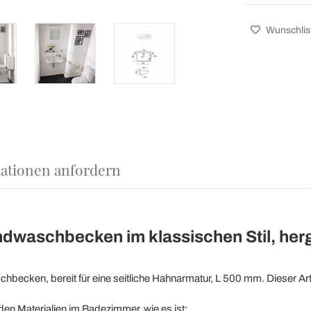
Wunschlis
ationen anfordern
aschbecken im klassischen Stil, hergest
hbecken, bereit für eine seitliche Hahnarmatur, L 500 mm. Dieser Art
den Materialien im Badezimmer, wie es ist: