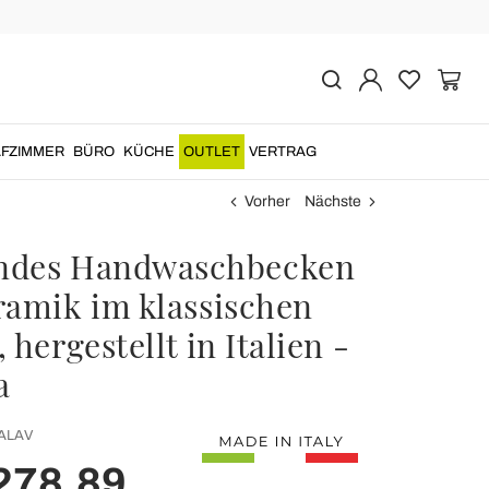
FZIMMER
BÜRO
KÜCHE
OUTLET
VERTRAG
Vorher
Nächste
ndes Handwaschbecken
ramik im klassischen
 hergestellt in Italien -
a
ALAV
278,89