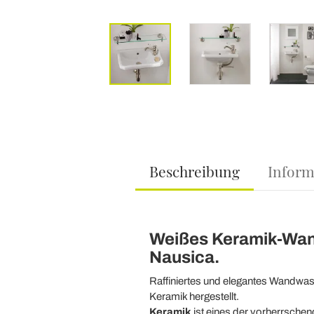
Beschreibung
Inform
Weißes Keramik-Wandw
Nausica.
Raffiniertes und elegantes Wandwasc
Keramik hergestellt.
Keramik
ist eines der vorherrschen