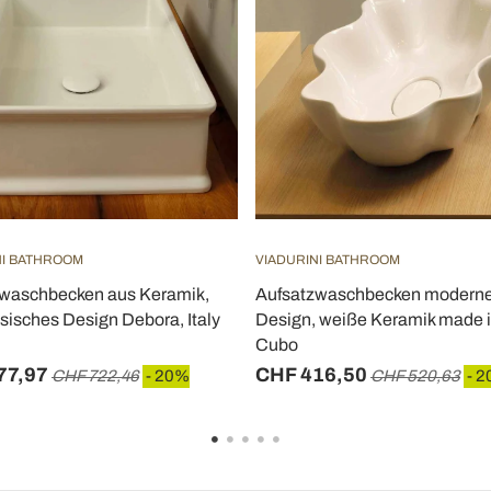
NI BATHROOM
VIADURINI BATHROOM
waschbecken aus Keramik,
Aufsatzwaschbecken modern
sisches Design Debora, Italy
Design, weiße Keramik made in
Cubo
77,97
CHF 416,50
CHF 722,46
- 20%
CHF 520,63
- 