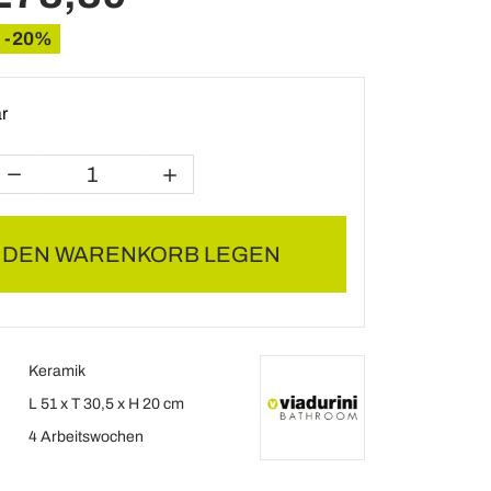
-20%
r
N DEN WARENKORB LEGEN
Keramik
L 51 x T 30,5 x H 20 cm
4 Arbeitswochen