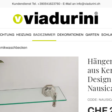
Kundendienst Tel. +390541623760 - E-Mail an info@viadurini.ch
UCHTUNG
HEIZUNG
BADEZIMMER
DEKORATIONEN
GARTEN
SCHLA
amikwaschbecken
Hänge
aus Ke
Design,
Nausic
CODE:
NAUSIC
CHF 