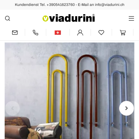
Kundendienst Tel. +390541623760 - E-Mail an info@viadurini.ch
Vorher
Nächste
Heizkörper hydraulisch Büroklamer
Made in Italy von Scirocco H