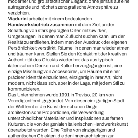
moderner und großstädtischer Eleganz, ohne jemals auf eine
aufregende und höchst szenografische Atmosphäre zu
verzichten.
Viadurini
arbeitet mit einem bedeutenden
Handwerksbetrieb zusammen
mit dem Ziel, an der
Schaffung von stark geprägten Orten mitzuwirken,
Umgebungen, in denen man Zuflucht suchen kann, um der
Realität zu entfliehen, indem man den Ausdruck der eigenen
Persönlichkeit verstärkt, Räume, in denen man wieder atmen
und träumen kann. Stellen Sie den Kontakt mit der kreativen
Authentizität des Objekts wieder her, das aus typisch
italienischem Denken und Kultur hervorgegangen ist, eine
einzige Mischung von Accessoires, um Räume mit einer
präzisen Identität einzurichten, einzigartig in ihrer Art, nicht
modern, nicht klassisch, aber in der Lage, mit jedem Stil zu
kommunizieren.
Das Unternehmen wurde 1991 in Treviso, 20 km von
Venedig entfernt, gegründet. Von dieser einzigartigen Stadt
der Welt lernt er die Kunst der schönen Dinge,
architektonische Proportionen, die Verwendung
unterschiedlicher Materialien und Inspirationen aus fernen
Kulturen, die von der genialen italienischen Handwerkskunst
überarbeitet wurden. Eine Reihe von einzigartigen und
authentischen Objekten, die den Innenarchitekten zur