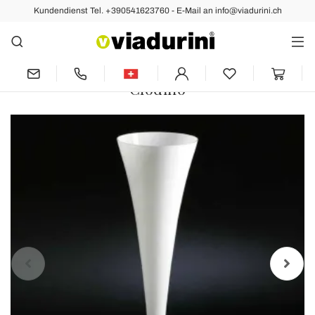
Kundendienst Tel. +390541623760 - E-Mail an info@viadurini.ch
Vorher
Nächste
Hohe Indoor-Vase aus weißem und
transparentem Glas Made in Italy -
Clodino