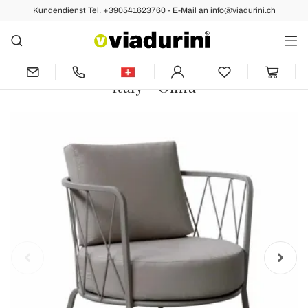
Kundendienst Tel. +390541623760 - E-Mail an info@viadurini.ch
Vorher
Nächste
Moderner Outdoor-Sessel aus
lackiertem Metall und Stoff Made in
Italy - Olma