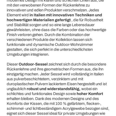
modernes Design mit klaren und schlichten Linien aus, die
mit den verwobenen Formen der Rückenlehne zu
innovativen und edlen Produkten verschmelzen. Jedes
Element wird
in Italien mit innovativen Techniken und
hochwertigen Materialien gefertigt
, die für Robustheit
und Stabilität sorgen und so eine lange Lebensdauer
gewährleisten, ohne dass die Farben oder das hochwertige
Finish verloren gehen. Durch die Kombination der
verschiedenen Produkte der Kollektion lassen sich
funktionale und dynamische Outdoor-Wohnzimmer
gestalten, die sich perfekt in die unterschiedlichsten
Umgebungen integrieren.
Dieser
Outdoor-Sessel
zeichnet sich durch die besondere
Rückenlehne und ihre geometrischen Formen aus, die ihn
einzigartig machen. Jeder Sessel wird vollständig in Italien
aus pulverbeschichtetem, verzinktem und mit
duroplastischen Pulvern lackiertem Eisen hergestellt und ist
unglaublich
robust und widerstandsfähig,
wobei ein
schlichtes und funktionales Design sowie
hoher Komfort
erhalten bleiben. Dank des modernen Designs und des
Komforts der Kissen, die mit 100 % gefärbtem, flecken-,
schimmel- und lichtbeständigem Acrylgewebe bezogen sind,
eignet sich dieser Sessel ideal für private Umgebungen wie