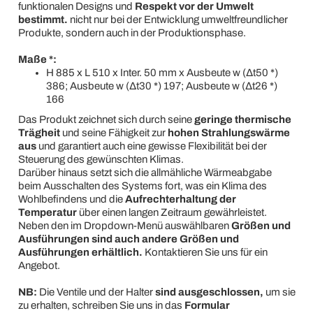
funktionalen Designs und
Respekt vor der Umwelt
bestimmt.
nicht nur bei der Entwicklung umweltfreundlicher
Produkte, sondern auch in der Produktionsphase.
Maße *:
H 885 x L 510 x Inter. 50 mm x Ausbeute w (Δt50 *)
386; Ausbeute w (Δt30 *) 197; Ausbeute w (Δt26 *)
166
Das Produkt zeichnet sich durch seine
geringe thermische
Trägheit
und seine Fähigkeit zur
hohen Strahlungswärme
aus
und garantiert auch eine gewisse Flexibilität bei der
Steuerung des gewünschten Klimas.
Darüber hinaus setzt sich die allmähliche Wärmeabgabe
beim Ausschalten des Systems fort, was ein Klima des
Wohlbefindens und die
Aufrechterhaltung der
Temperatur
über einen langen Zeitraum gewährleistet.
Neben den im Dropdown-Menü auswählbaren
Größen und
Ausführungen sind auch andere Größen und
Ausführungen erhältlich.
Kontaktieren Sie uns für ein
Angebot.
NB:
Die Ventile und der Halter
sind ausgeschlossen,
um sie
zu erhalten, schreiben Sie uns in das
Formular