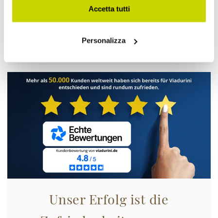
Accetta tutti
Nur für kurze Zeit! Jetzt
zugreifen!
Personalizza
Unser Erfolg ist die