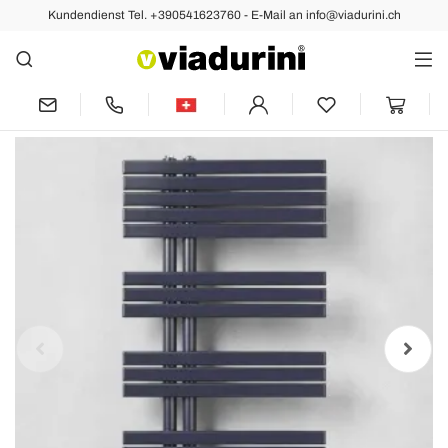
Kundendienst Tel. +390541623760 - E-Mail an info@viadurini.ch
Vorher
Nächste
Modernes Design Badetuchwärmer aus
Stahl bei 386 Watt - Pfau