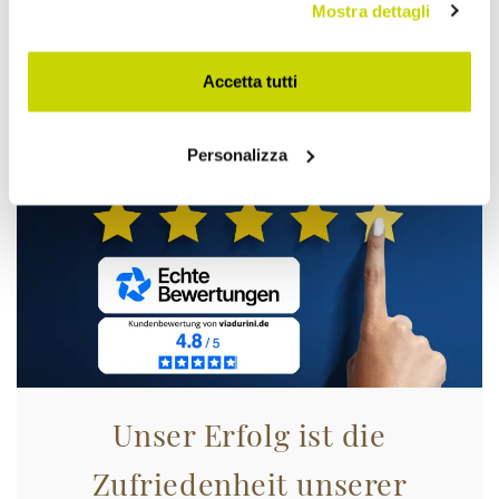
Mostra dettagli
Nur für kurze Zeit! Jetzt
zugreifen!
Accetta tutti
Personalizza
Unser Erfolg ist die
Zufriedenheit unserer