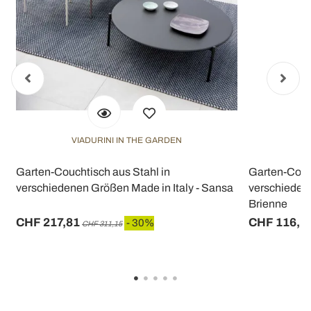
VIADURINI IN THE GARDEN
V
-
Garten-Couchtisch aus Stahl in
Garten-Couch
verschiedenen Größen Made in Italy - Sansa
verschiedene
Brienne
CHF 217,81
CHF 116,1
- 30%
CHF 311,15