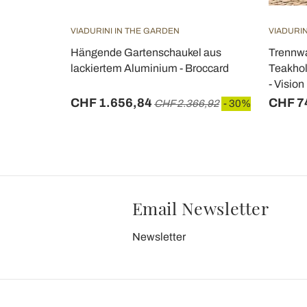
VIADURINI IN THE GARDEN
VIADURIN
ium und
Hängende Gartenschaukel aus
Trennwa
 Virel
lackiertem Aluminium - Broccard
Teakhol
- Vision
CHF 1.656,84
CHF 7
- 30%
CHF 2.366,92
- 30%
Email Newsletter
Newsletter