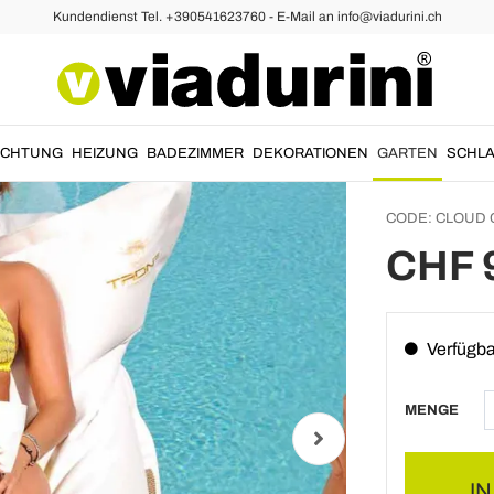
Kundendienst Tel. +390541623760 - E-Mail an info@viadurini.ch
Outdoo
in Tro
Öko-L
UCHTUNG
HEIZUNG
BADEZIMMER
DEKORATIONEN
GARTEN
SCHLA
CODE:
CLOUD 
CHF 
Verfügba
MENGE
I