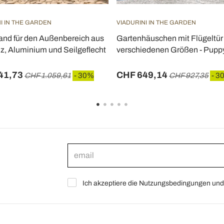
I IN THE GARDEN
VIADURINI IN THE GARDEN
nd für den Außenbereich aus
Gartenhäuschen mit Flügeltür 
z, Aluminium und Seilgeflecht
verschiedenen Größen - Pupp
41,73
CHF 649,14
CHF 1.059,61
- 30%
CHF 927,35
- 3
Ich akzeptiere die Nutzungsbedingungen und 