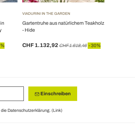
VIADURINI IN THE GARDEN
VIADURINI IN
in
Gartentruhe aus natürlichem Teakholz
Gartenwage
y
- Hide
Kunstharzho
CHF 1.132,92
CHF 155,
0%
CHF 1.618,46
- 30%
Einschreiben
die Datenschutzerklärung. (
Link
)