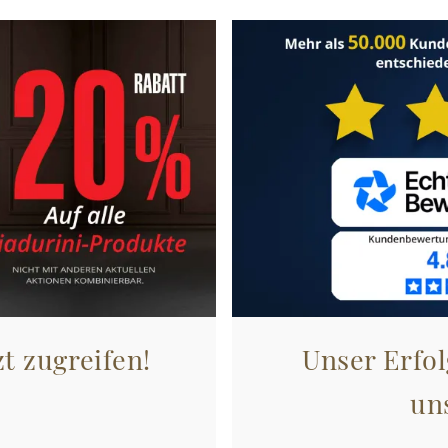
zt zugreifen!
Unser Erfol
un