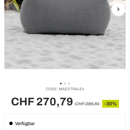
CODE:
MAESTRALE4
CHF 270,79
-30%
CHF 386,84
Verfügbar