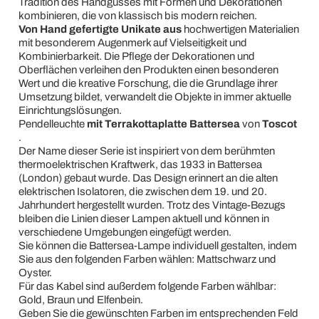
Tradition des Handgusses mit Formen und Dekorationen
kombinieren, die von klassisch bis modern reichen.
Von Hand gefertigte Unikate aus
hochwertigen Materialien
mit besonderem Augenmerk auf Vielseitigkeit und
Kombinierbarkeit. Die Pflege der Dekorationen und
Oberflächen verleihen den Produkten einen besonderen
Wert und die kreative Forschung, die die Grundlage ihrer
Umsetzung bildet, verwandelt die Objekte in immer aktuelle
Einrichtungslösungen.
Pendelleuchte
mit Terrakottaplatte Battersea
von
Toscot
.
Der Name dieser Serie ist inspiriert von dem berühmten
thermoelektrischen Kraftwerk, das 1933 in Battersea
(London) gebaut wurde. Das Design erinnert an die alten
elektrischen Isolatoren, die zwischen dem 19. und 20.
Jahrhundert hergestellt wurden. Trotz des Vintage-Bezugs
bleiben die Linien dieser Lampen aktuell und können in
verschiedene Umgebungen eingefügt werden.
Sie können die Battersea-Lampe individuell gestalten, indem
Sie aus den folgenden Farben wählen: Mattschwarz und
Oyster.
Für das Kabel sind außerdem folgende Farben wählbar:
Gold, Braun und Elfenbein.
Geben Sie die gewünschten Farben im entsprechenden Feld