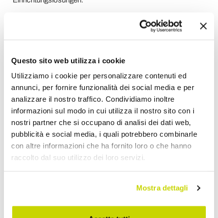
Informationen anfordern
Kunden Bewertungen
Questo sito web utilizza i cookie
Utilizziamo i cookie per personalizzare contenuti ed
annunci, per fornire funzionalità dei social media e per
Um eine Bewertung zu verfassen, müssen Sie sich
analizzare il nostro traffico. Condividiamo inoltre
anmelden
.
informazioni sul modo in cui utilizza il nostro sito con i
nostri partner che si occupano di analisi dei dati web,
pubblicità e social media, i quali potrebbero combinarle
con altre informazioni che ha fornito loro o che hanno
raccolto dal suo utilizzo dei loro servizi.
Wunschliste
Schreiben Sie Ihren Beitrag
Drucken
Mostra dettagli