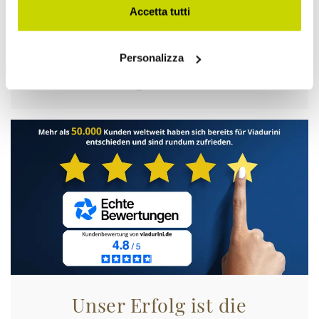
Accetta tutti
Nur für kurze Zeit! Jetzt
Personalizza
zugreifen!
Unser Erfolg ist die