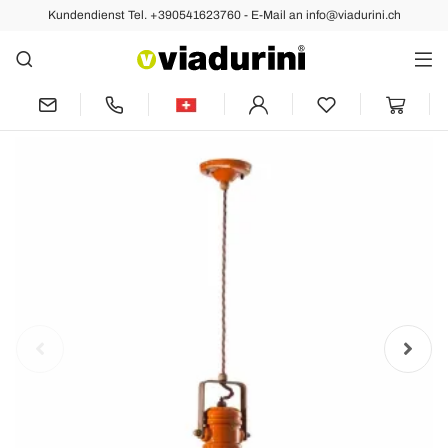
Kundendienst Tel. +390541623760 - E-Mail an info@viadurini.ch
Vorher
Nächste
Vintage Hängelampe aus Keramik
Cameron Ferroluce im Retro Style