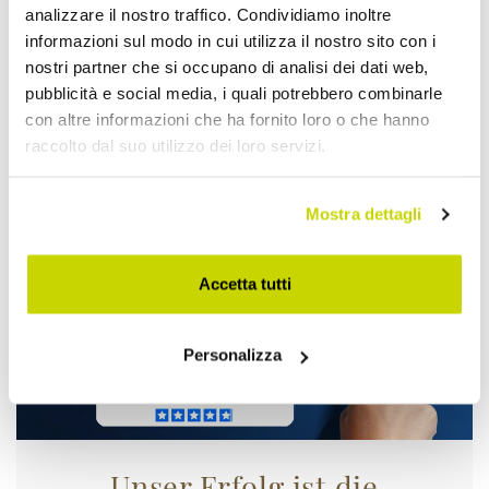
analizzare il nostro traffico. Condividiamo inoltre
informazioni sul modo in cui utilizza il nostro sito con i
nostri partner che si occupano di analisi dei dati web,
Nur für kurze Zeit! Jetzt
pubblicità e social media, i quali potrebbero combinarle
con altre informazioni che ha fornito loro o che hanno
zugreifen!
raccolto dal suo utilizzo dei loro servizi.
Mostra dettagli
Accetta tutti
Personalizza
Unser Erfolg ist die