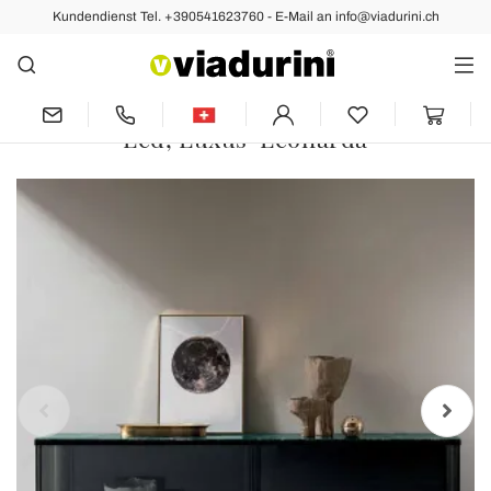
Kundendienst Tel. +390541623760 - E-Mail an info@viadurini.ch
Vorher
Nächste
Wohnzimmer-Sideboard aus Rauchglas
und grünem oder rotem Marmor mit
Led, Luxus-Leonarda