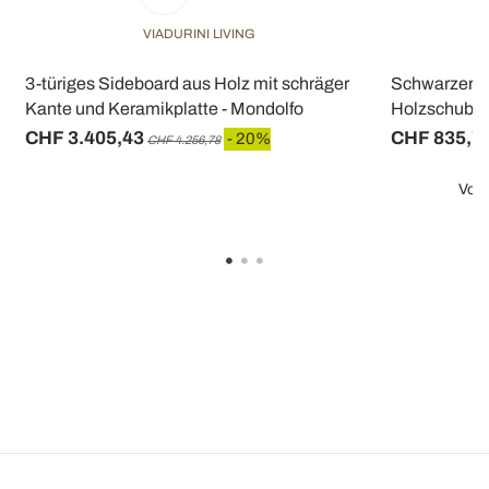
VIADURINI LIVING
3-türiges Sideboard aus Holz mit schräger
Schwarzer M
Kante und Keramikplatte - Mondolfo
Holzschubla
CHF 3.405,43
CHF 835,7
- 20%
CHF 4.256,78
Vorh