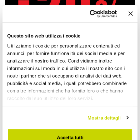
Questo sito web utilizza i cookie
Utilizziamo i cookie per personalizzare contenuti ed
annunci, per fornire funzionalità dei social media e per
analizzare il nostro traffico. Condividiamo inoltre
informazioni sul modo in cui utilizza il nostro sito con i
nostri partner che si occupano di analisi dei dati web,
pubblicità e social media, i quali potrebbero combinarle
con altre informazioni che ha fornito loro o che hanno
Nur für kurze Zeit! Jetzt
raccolto dal suo utilizzo dei loro servizi.
zugreifen!
Mostra dettagli
Accetta tutti