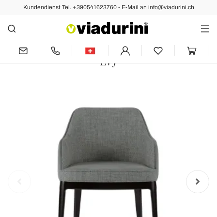
Kundendienst Tel. +390541623760 - E-Mail an info@viadurini.ch
Vorher
Nächste
Wohnzimmersessel aus verschiedenen
Stoffen und Massivholz Made in Italy -
Evy