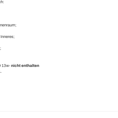
ch:
nnenraum;
;
Inneres;
;
D 13w-
nicht enthalten
.