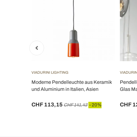
VIADURINI LIGHTING
VIADURIN
etall und
Moderne Pendelleuchte aus Keramik
Pendell
 Italy -
und Aluminium in Italien, Asien
Glas Mad
CHF 113,15
CHF 1
 20%
CHF 141,43
- 20%