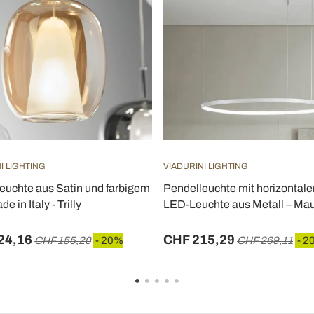
I LIGHTING
VIADURINI LIGHTING
euchte aus Satin und farbigem
Pendelleuchte mit horizontale
e in Italy - Trilly
LED-Leuchte aus Metall – Ma
24,16
CHF 215,29
CHF 155,20
- 20%
CHF 269,11
- 2