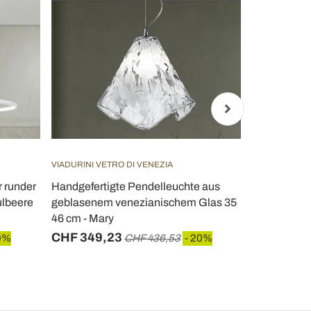
VIADURINI VETRO DI VENEZIA
VIADURINI LI
r runder
Handgefertigte Pendelleuchte aus
Design Hän
ulbeere
geblasenem venezianischem Glas 35
transparent
46 cm - Mary
Clizia
CHF 349,23
CHF 93,5
0%
CHF 436,53
- 20%