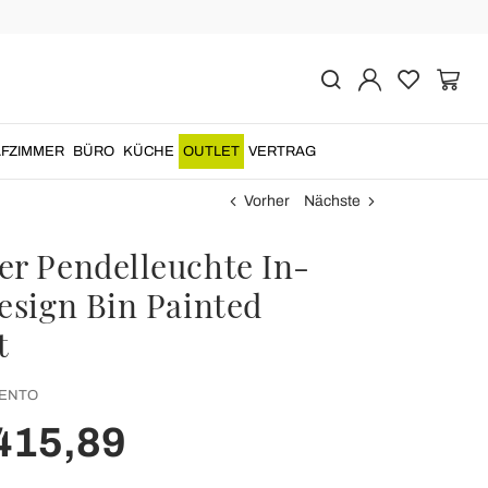
FZIMMER
BÜRO
KÜCHE
OUTLET
VERTRAG
Vorher
Nächste
er Pendelleuchte In-
design Bin Painted
t
ENTO
415,89