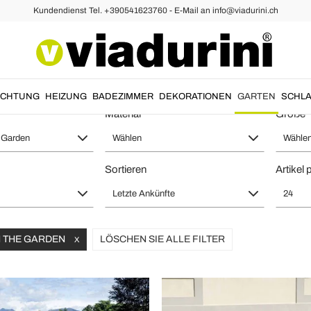
Kundendienst Tel. +390541623760 - E-Mail an info@viadurini.ch
tische aus Aluminium
 und Metall - Italienisches Design 
UCHTUNG
HEIZUNG
BADEZIMMER
DEKORATIONEN
GARTEN
SCHLA
Material
Größe
e Garden
Wählen
Wähle
Sortieren
Artikel 
Letzte Ankünfte
24
IN THE GARDEN
LÖSCHEN SIE ALLE FILTER
X