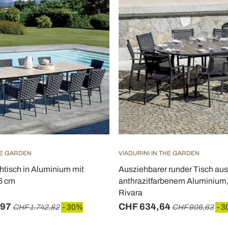
HE GARDEN
VIADURINI IN THE GARDEN
htisch in Aluminium mit
Ausziehbarer runder Tisch aus
76 cm
anthrazitfarbenem Aluminium,
Rivara
,97
CHF 634,64
CHF 1.742,82
- 30%
CHF 906,63
- 