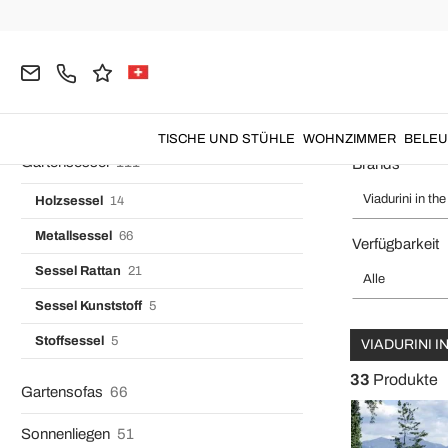
Gartenstühle Holz
9
Home
Viadurini in the Garden
Garten
Gartentische
Garten
Gartenstühle Metall
72
Gartenstühle Rattan
8
Gartentische Aluminium
Gartenstühle Kunststoff
14
TISCHE UND STÜHLE
WOHNZIMMER
BELE
Gartensessel
111
Brands
Viadurini in th
Holzsessel
14
Metallsessel
66
Verfügbarkeit
Sessel Rattan
21
Alle
Sessel Kunststoff
5
Stoffsessel
5
VIADURINI 
33
Produkte
Gartensofas
66
Sonnenliegen
51