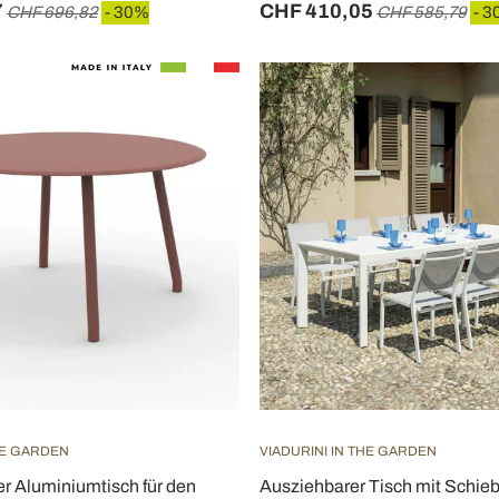
7
CHF 410,05
CHF 696,82
- 30%
CHF 585,79
- 3
HE GARDEN
VIADURINI IN THE GARDEN
r Aluminiumtisch für den
Ausziehbarer Tisch mit Schie