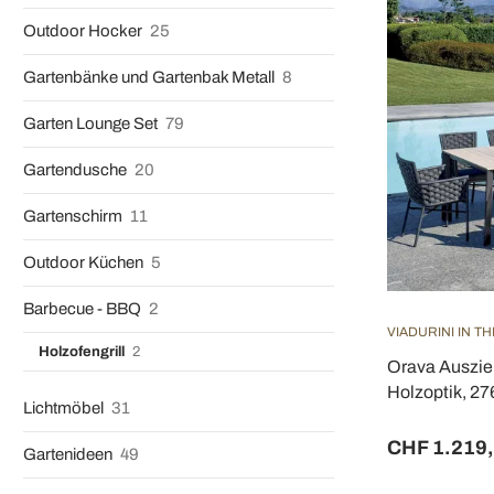
Outdoor Hocker
25
Gartenbänke und Gartenbak Metall
8
Garten Lounge Set
79
Gartendusche
20
Gartenschirm
11
Outdoor Küchen
5
Barbecue - BBQ
2
VIADURINI IN T
Holzofengrill
2
Orava Auszie
Holzoptik, 2
Lichtmöbel
31
CHF 1.219
Gartenideen
49