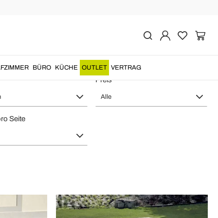
Viadurini in the Garden
FZIMMER
BÜRO
KÜCHE
OUTLET
VERTRAG
Preis
n
Alle
pro Seite