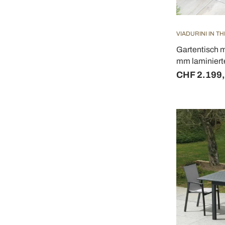
VIADURINI IN T
Gartentisch m
mm laminierte
CHF 2.199