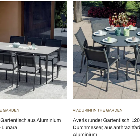
HE GARDEN
VIADURINI IN THE GARDEN
 Gartentisch aus Aluminium
Averis runder Gartentisch, 12
- Lunara
Durchmesser, aus anthrazitfa
Aluminium