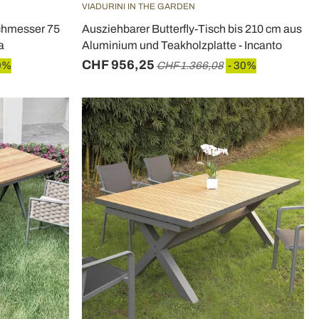
VIADURINI IN THE GARDEN
chmesser 75
Ausziehbarer Butterfly-Tisch bis 210 cm aus
a
Aluminium und Teakholzplatte - Incanto
CHF 956,25
0%
CHF 1.366,08
- 30%