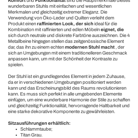
Komfort
und
Funktionalität
sind die Hauptmerkmale dieses
wunderbaren Stuhls mit einfachen und wesentlichen
Merkmalen und gleichzeitig extremer Eleganz. Die
Verwendung von Öko-Leder und Quilten verleiht dem
Produkt einen
raffinierten Look, der sich
ideal für die
Kombination mit raffinierten und edlen Möbeln
eignet, die
sich durch neutrale und diskrete Farbtöne auszeichnen. Die 4
Metallbeine hingegen stellen das zeitgenössische Element
dar, das ihn zu einem echten
modernen Stuhl macht
, der
sich an Umgebungen mit einem traditionelleren Geschmack
anpassen kann, um mit der Schönheit der Kontraste zu
spielen.
Der Stuhl ist ein grundlegendes Element in jedem Zuhause,
da er in verschiedenen Umgebungen positioniert werden
kann und das Erscheinungsbild des Raums revolutionieren
kann. Es muss sich perfekt in alle umgebenden Elemente
einfügen, um eine wunderbare Harmonie der Stile zu schaffen
und gleichzeitig Funktionalität, hervorragende Haltbarkeit und
eine starke dekorative Komponente zu gewährleisten.
Sitzausführungen erhältlich:
Schlammtaube;
Titan Grau.