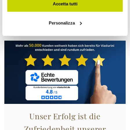
Accetta tutti
Nur für kurze Zeit! Jetzt
zugreifen!
Personalizza
Unser Erfolg ist die
Zufriedenheit unserer