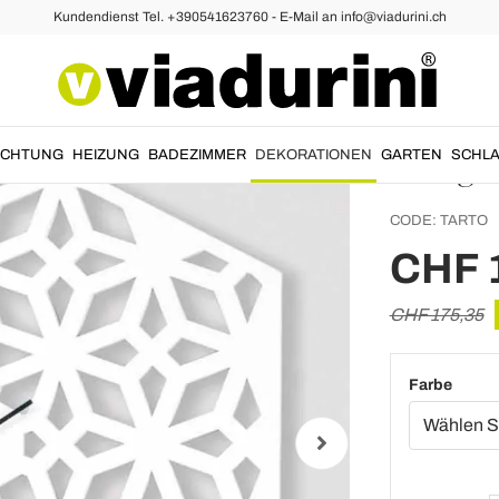
Kundendienst Tel. +390541623760 - E-Mail an info@viadurini.ch
Wanduhr Modern
Große 
tauben
Design
UCHTUNG
HEIZUNG
BADEZIMMER
DEKORATIONEN
GARTEN
SCHLA
CODE:
TARTO
CHF 
CHF 175,35
Farbe