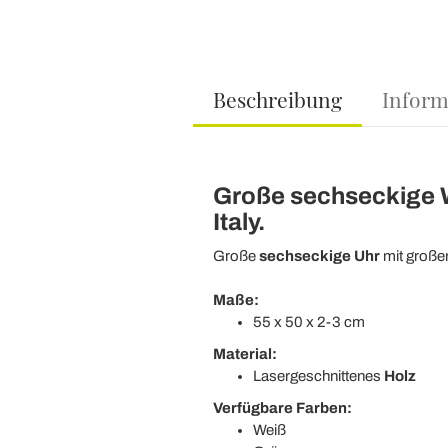
Beschreibung
Inform
Große sechseckige 
Italy.
Große
sechseckige Uhr
mit großer
Maße:
55 x 50 x 2-3 cm
Material:
Lasergeschnittenes
Holz
Verfügbare Farben:
Weiß