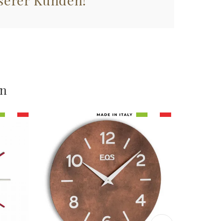
serer Kunden!
en