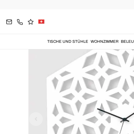
Home
DEKORATIONEN
Uhren
Wanduhren
TISCHE UND STÜHLE
WOHNZIMMER
BELE