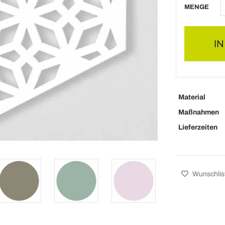
MENGE
I
Material
Maßnahmen
Lieferzeiten
Wunschlis