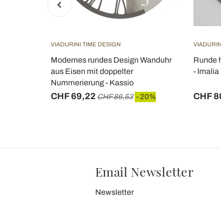
VIADURINI TIME DESIGN
VIADURIN
ischem
Modernes rundes Design Wanduhr
Runde h
ign in Holz
aus Eisen mit doppelter
- Imalia
Nummerierung - Kassio
CHF 69,22
CHF 8
 20%
CHF 86,53
- 20%
Email Newsletter
Newsletter