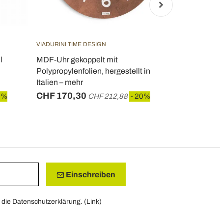
VIADURINI TIME DESIGN
VIADURINI TI
l
MDF-Uhr gekoppelt mit
Rote Wanduh
Polypropylenfolien, hergestellt in
rundem und
Italien – mehr
- Callisto
CHF 170,30
CHF 80,8
0%
CHF 212,88
- 20%
Einschreiben
die Datenschutzerklärung. (
Link
)