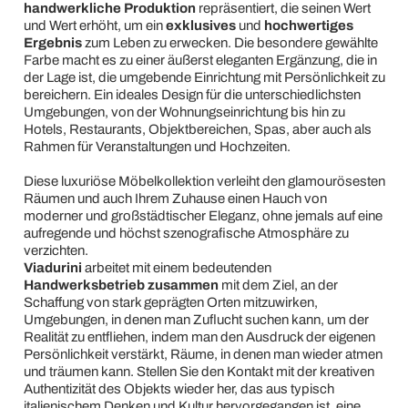
handwerkliche Produktion
repräsentiert, die seinen Wert
und Wert erhöht, um ein
exklusives
und
hochwertiges
Ergebnis
zum Leben zu erwecken. Die besondere gewählte
Farbe macht es zu einer äußerst eleganten Ergänzung, die in
der Lage ist, die umgebende Einrichtung mit Persönlichkeit zu
bereichern. Ein ideales Design für die unterschiedlichsten
Umgebungen, von der Wohnungseinrichtung bis hin zu
Hotels, Restaurants, Objektbereichen, Spas, aber auch als
Rahmen für Veranstaltungen und Hochzeiten.
Diese luxuriöse Möbelkollektion verleiht den glamourösesten
Räumen und auch Ihrem Zuhause einen Hauch von
moderner und großstädtischer Eleganz, ohne jemals auf eine
aufregende und höchst szenografische Atmosphäre zu
verzichten.
Viadurini
arbeitet mit einem bedeutenden
Handwerksbetrieb zusammen
mit dem Ziel, an der
Schaffung von stark geprägten Orten mitzuwirken,
Umgebungen, in denen man Zuflucht suchen kann, um der
Realität zu entfliehen, indem man den Ausdruck der eigenen
Persönlichkeit verstärkt, Räume, in denen man wieder atmen
und träumen kann. Stellen Sie den Kontakt mit der kreativen
Authentizität des Objekts wieder her, das aus typisch
italienischem Denken und Kultur hervorgegangen ist, eine