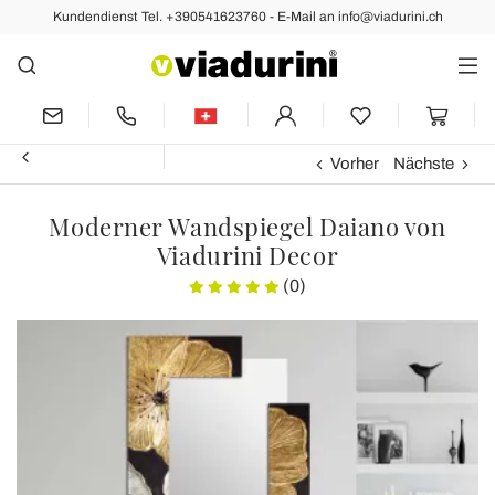
Kundendienst Tel. +390541623760 - E-Mail an info@viadurini.ch
Vorher
Nächste
Moderner Wandspiegel Daiano von
Viadurini Decor
(0)